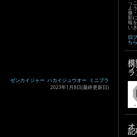
っ
よ
修
影
報
いき
旧
ち
模
ツ
ラ
ゼンカイジャー
ハカイジュウオー
ミニプラ
2023年1月8日
(最終更新日)
オ
記