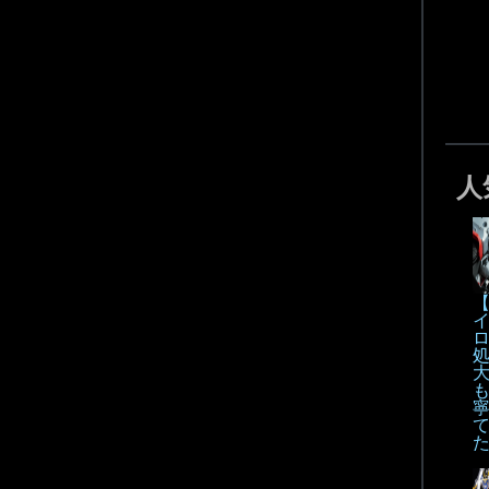
人
【
も