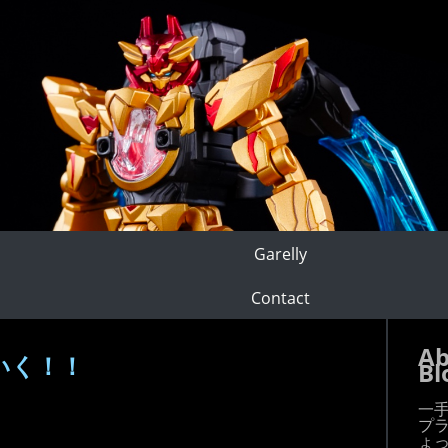
Garelly
Contact
Ab
いく！！
Bl
一
プ
ょ