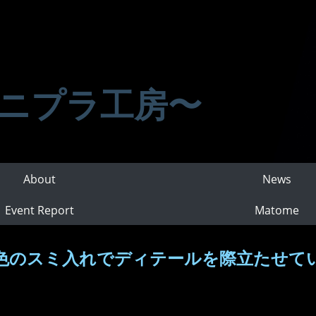
ニプラ工房〜
About
News
Event Report
Matome
色のスミ入れでディテールを際立たせて