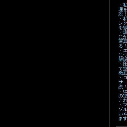
・
理
説
・
ン
を
・
に
写
る
・
に
解
・
て
徹底
・
サ
説
・t
の
こ
・
ゾル
い
ま