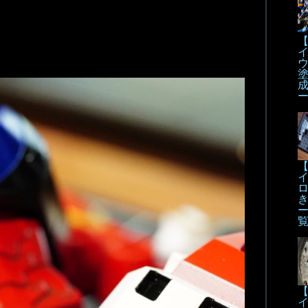
【
【
【