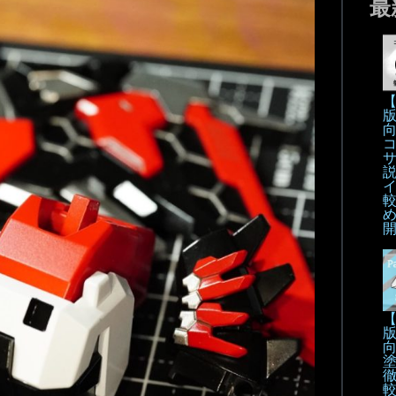
最
【
【