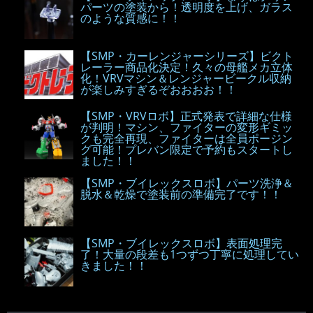
パーツの塗装から！透明度を上げ、ガラス
のような質感に！！
【SMP・カーレンジャーシリーズ】ビクト
レーラー商品化決定！久々の母艦メカ立体
化！VRVマシン＆レンジャービークル収納
が楽しみすぎるぞおおおお！！
【SMP・VRVロボ】正式発表で詳細な仕様
が判明！マシン、ファイターの変形ギミッ
クも完全再現、ファイターは全員ポージン
グ可能！プレバン限定で予約もスタートし
ました！！
【SMP・ブイレックスロボ】パーツ洗浄＆
脱水＆乾燥で塗装前の準備完了です！！
【SMP・ブイレックスロボ】表面処理完
了！大量の段差も1つずつ丁寧に処理してい
きました！！