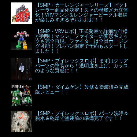
【SMP・カーレンジャーシリーズ】ビクト
レーラー商品化決定！久々の母艦メカ立体
化！VRVマシン＆レンジャービークル収納
が楽しみすぎるぞおおおお！！
【SMP・VRVロボ】正式発表で詳細な仕様
が判明！マシン、ファイターの変形ギミッ
クも完全再現、ファイターは全員ポージン
グ可能！プレバン限定で予約もスタートし
ました！！
【SMP・ブイレックスロボ】まずはクリア
パーツの塗装から！透明度を上げ、ガラス
のような質感に！！
【SMP・ダイムゲン】改修＆塗装済み完成
版レビュー！！
【SMP・ブイレックスロボ】パーツ洗浄＆
脱水＆乾燥で塗装前の準備完了です！！