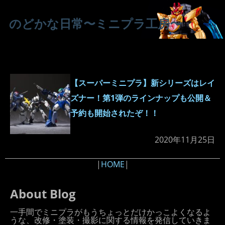
のどかな日常〜ミニプラ工房〜
【スーパーミニプラ】新シリーズはレイ
ズナー！第1弾のラインナップも公開＆
予約も開始されたぞ！！
2020年11月25日
|
HOME
|
About Blog
一手間でミニプラがもうちょっとだけかっこよくなるよ
うな、改修・塗装・撮影に関する情報を発信していきま