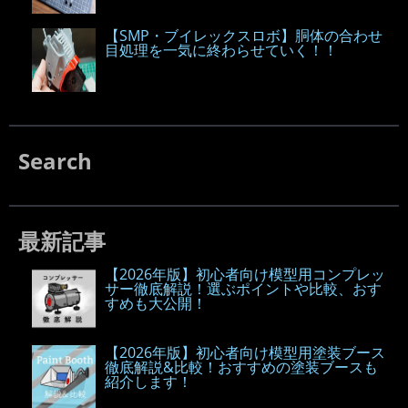
【SMP・ブイレックスロボ】胴体の合わせ
目処理を一気に終わらせていく！！
Search
最新記事
【2026年版】初心者向け模型用コンプレッ
サー徹底解説！選ぶポイントや比較、おす
すめも大公開！
【2026年版】初心者向け模型用塗装ブース
徹底解説&比較！おすすめの塗装ブースも
紹介します！