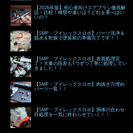
【2026年版】初心者向けエアブラシ徹底解
説・比較！種類や違いは？どれを選べばい
いの？
【SMP・ブイレックスロボ】パーツ洗浄＆
脱水＆乾燥で塗装前の準備完了です！！
【SMP・ブイレックスロボ】表面処理完
了！大量の段差も1つずつ丁寧に処理してい
きました！！
【SMP・ブイレックスロボ】肉抜き穴埋め
パーツ一覧！！
【SMP・ブイレックスロボ】胴体の合わせ
目処理を一気に終わらせていく！！