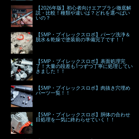
【2026年版】初心者向けエアブラシ徹底解
説・比較！種類や違いは？どれを選べばい
いの？
【SMP・ブイレックスロボ】パーツ洗浄＆
脱水＆乾燥で塗装前の準備完了です！！
【SMP・ブイレックスロボ】表面処理完
了！大量の段差も1つずつ丁寧に処理してい
きました！！
【SMP・ブイレックスロボ】肉抜き穴埋め
パーツ一覧！！
【SMP・ブイレックスロボ】胴体の合わせ
目処理を一気に終わらせていく！！