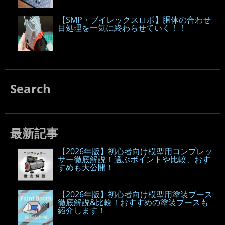
【SMP・ブイレックスロボ】胴体の合わせ
目処理を一気に終わらせていく！！
Search
最新記事
【2026年版】初心者向け模型用コンプレッ
サー徹底解説！選ぶポイントや比較、おす
すめも大公開！
【2026年版】初心者向け模型用塗装ブース
徹底解説&比較！おすすめの塗装ブースも
紹介します！