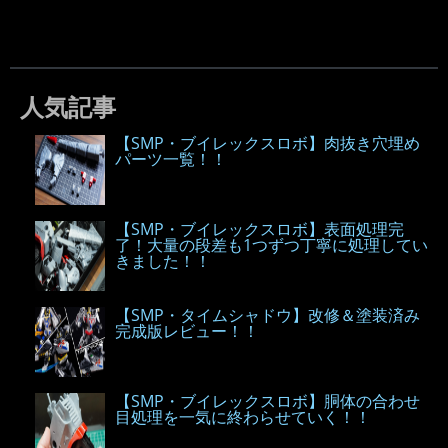
人気記事
【SMP・ブイレックスロボ】肉抜き穴埋め
パーツ一覧！！
【SMP・ブイレックスロボ】表面処理完
了！大量の段差も1つずつ丁寧に処理してい
きました！！
【SMP・タイムシャドウ】改修＆塗装済み
完成版レビュー！！
【SMP・ブイレックスロボ】胴体の合わせ
目処理を一気に終わらせていく！！