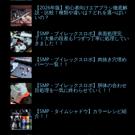
【2026年版】初心者向けエアブラシ徹底解
説・比較！種類や違いは？どれを選べばい
いの？
【SMP・ブイレックスロボ】表面処理完
了！大量の段差も1つずつ丁寧に処理してい
きました！！
【SMP・ブイレックスロボ】肉抜き穴埋め
パーツ一覧！！
【SMP・ブイレックスロボ】胴体の合わせ
目処理を一気に終わらせていく！！
【SMP・タイムシャドウ】カラーレシピ紹
介！！