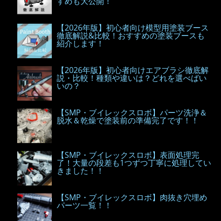
すめも大公開！
【2026年版】初心者向け模型用塗装ブース
徹底解説&比較！おすすめの塗装ブースも
紹介します！
【2026年版】初心者向けエアブラシ徹底解
説・比較！種類や違いは？どれを選べばい
いの？
【SMP・ブイレックスロボ】パーツ洗浄＆
脱水＆乾燥で塗装前の準備完了です！！
【SMP・ブイレックスロボ】表面処理完
了！大量の段差も1つずつ丁寧に処理してい
きました！！
【SMP・ブイレックスロボ】肉抜き穴埋め
パーツ一覧！！