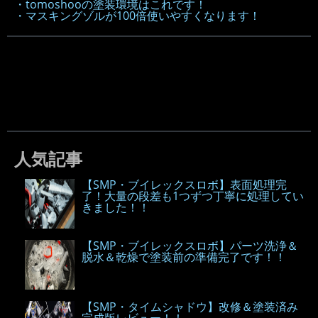
・tomoshooの塗装環境はこれです！
・マスキングゾルが100倍使いやすくなります！
人気記事
【SMP・ブイレックスロボ】表面処理完
了！大量の段差も1つずつ丁寧に処理してい
きました！！
【SMP・ブイレックスロボ】パーツ洗浄＆
脱水＆乾燥で塗装前の準備完了です！！
【SMP・タイムシャドウ】改修＆塗装済み