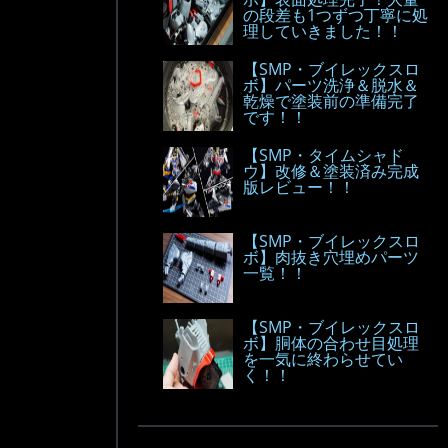
の段差も1つずつ丁寧に処
理していきました！！
【SMP・ブイレックスロ
ボ】パーツ洗浄＆脱水＆
乾燥で塗装前の準備完了
です！！
【SMP・タイムシャド
ウ】改修＆塗装済み完成
版レビュー！！
【SMP・ブイレックスロ
ボ】肉抜き穴埋めパーツ
一覧！！
【SMP・ブイレックスロ
ボ】胴体の合わせ目処理
を一気に終わらせてい
く！！