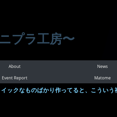
ニプラ工房〜
About
News
Event Report
Matome
ロイックなものばかり作ってると、こういう