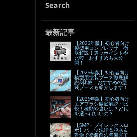
Search
最新記事
【2026年版】初心者向け
模型用コンプレッサー徹
底解説！選ぶポイントや
比較、おすすめも大公
開！
【2026年版】初心者向け
模型用塗装ブース徹底解
説&比較！おすすめの塗
装ブースも紹介します！
【2026年版】初心者向け
エアブラシ徹底解説・比
較！種類や違いは？どれ
を選べばいいの？
【SMP・ブイレックスロ
ボ】パーツ洗浄＆脱水＆
乾燥で塗装前の準備完了