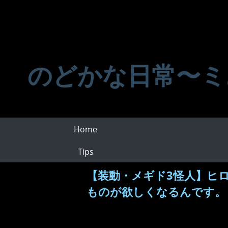
のどかな日常〜ミ
Home
Tips
【装動・メギド3怪人】ヒ
ものが欲しくなるんです。