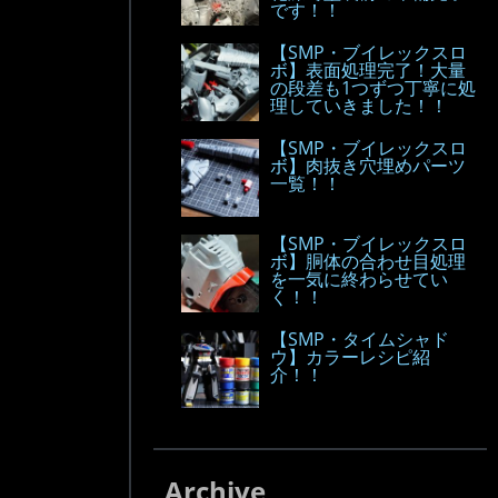
です！！
【SMP・ブイレックスロ
ボ】表面処理完了！大量
の段差も1つずつ丁寧に処
理していきました！！
【SMP・ブイレックスロ
ボ】肉抜き穴埋めパーツ
一覧！！
【SMP・ブイレックスロ
ボ】胴体の合わせ目処理
を一気に終わらせてい
く！！
【SMP・タイムシャド
ウ】カラーレシピ紹
介！！
Archive