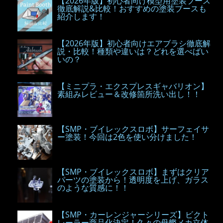
【2026年版】初心者向け模型用塗装ブース
徹底解説&比較！おすすめの塗装ブースも
紹介します！
【2026年版】初心者向けエアブラシ徹底解
説・比較！種類や違いは？どれを選べばい
いの？
【ミニプラ・エクスプレスギャバリオン】
素組みレビュー＆改修箇所洗い出し！！
【SMP・ブイレックスロボ】サーフェイサ
ー塗装！今回は2色を使い分けました！
【SMP・ブイレックスロボ】まずはクリア
パーツの塗装から！透明度を上げ、ガラス
のような質感に！！
【SMP・カーレンジャーシリーズ】ビクト
レーラー商品化決定！久々の母艦メカ立体