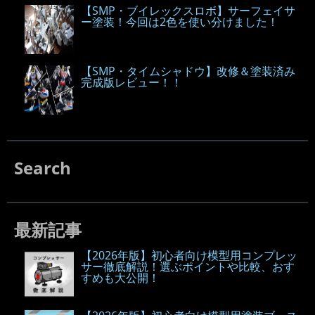
【SMP・ブイレックスロボ】サーフェイサ
ー塗装！今回は2色を使い分けました！
【SMP・タイムシャドウ】改修＆塗装済み
完成版レビュー！！
Search
最新記事
【2026年版】初心者向け模型用コンプレッ
サー徹底解説！選ぶポイントや比較、おす
すめも大公開！