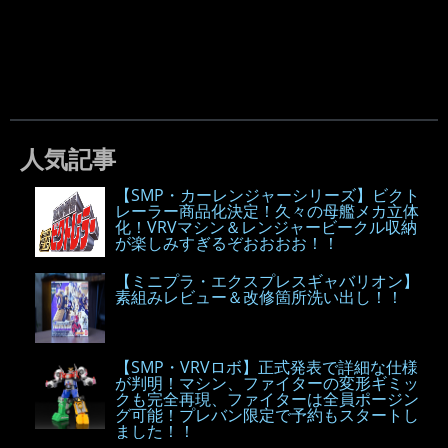
人気記事
【SMP・カーレンジャーシリーズ】ビクト
レーラー商品化決定！久々の母艦メカ立体
化！VRVマシン＆レンジャービークル収納
が楽しみすぎるぞおおおお！！
【ミニプラ・エクスプレスギャバリオン】
素組みレビュー＆改修箇所洗い出し！！
【SMP・VRVロボ】正式発表で詳細な仕様
が判明！マシン、ファイターの変形ギミッ
クも完全再現、ファイターは全員ポージン
グ可能！プレバン限定で予約もスタートし
ました！！