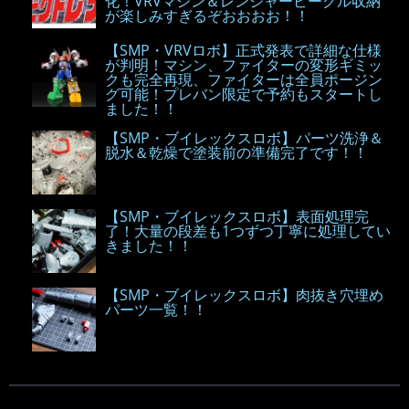
化！VRVマシン＆レンジャービークル収納
が楽しみすぎるぞおおおお！！
【SMP・VRVロボ】正式発表で詳細な仕様
が判明！マシン、ファイターの変形ギミッ
クも完全再現、ファイターは全員ポージン
グ可能！プレバン限定で予約もスタートし
ました！！
【SMP・ブイレックスロボ】パーツ洗浄＆
脱水＆乾燥で塗装前の準備完了です！！
【SMP・ブイレックスロボ】表面処理完
了！大量の段差も1つずつ丁寧に処理してい
きました！！
【SMP・ブイレックスロボ】肉抜き穴埋め
パーツ一覧！！