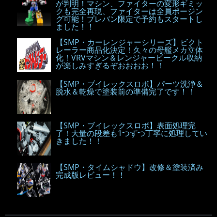
が判明！マシン、ファイターの変形ギミッ
クも完全再現、ファイターは全員ポージン
グ可能！プレバン限定で予約もスタートし
ました！！
【SMP・カーレンジャーシリーズ】ビクト
レーラー商品化決定！久々の母艦メカ立体
化！VRVマシン＆レンジャービークル収納
が楽しみすぎるぞおおおお！！
【SMP・ブイレックスロボ】パーツ洗浄＆
脱水＆乾燥で塗装前の準備完了です！！
【SMP・ブイレックスロボ】表面処理完
了！大量の段差も1つずつ丁寧に処理してい
きました！！
【SMP・タイムシャドウ】改修＆塗装済み
完成版レビュー！！