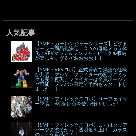
人気記事
【SMP・カーレンジャーシリーズ】ビクト
レーラー商品化決定！久々の母艦メカ立体
化！VRVマシン＆レンジャービークル収納
が楽しみすぎるぞおおおお！！
【SMP・VRVロボ】正式発表で詳細な仕様
が判明！マシン、ファイターの変形ギミッ
クも完全再現、ファイターは全員ポージン
グ可能！プレバン限定で予約もスタートし
ました！！
【SMP・ブイレックスロボ】サーフェイサ
ー塗装！今回は2色を使い分けました！
【SMP・ブイレックスロボ】まずはクリア
パーツの塗装から！透明度を上げ、ガラス
のような質感に！！