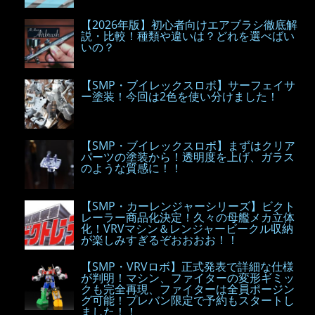
【2026年版】初心者向けエアブラシ徹底解
説・比較！種類や違いは？どれを選べばい
いの？
【SMP・ブイレックスロボ】サーフェイサ
ー塗装！今回は2色を使い分けました！
【SMP・ブイレックスロボ】まずはクリア
パーツの塗装から！透明度を上げ、ガラス
のような質感に！！
【SMP・カーレンジャーシリーズ】ビクト
レーラー商品化決定！久々の母艦メカ立体
化！VRVマシン＆レンジャービークル収納
が楽しみすぎるぞおおおお！！
【SMP・VRVロボ】正式発表で詳細な仕様
が判明！マシン、ファイターの変形ギミッ
クも完全再現、ファイターは全員ポージン
グ可能！プレバン限定で予約もスタートし
ました！！