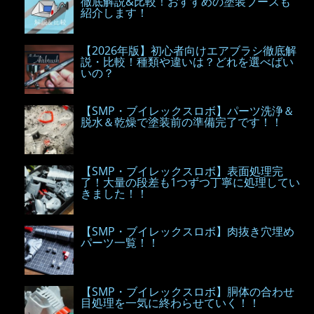
徹底解説&比較！おすすめの塗装ブースも
紹介します！
【2026年版】初心者向けエアブラシ徹底解
説・比較！種類や違いは？どれを選べばい
いの？
【SMP・ブイレックスロボ】パーツ洗浄＆
脱水＆乾燥で塗装前の準備完了です！！
【SMP・ブイレックスロボ】表面処理完
了！大量の段差も1つずつ丁寧に処理してい
きました！！
【SMP・ブイレックスロボ】肉抜き穴埋め
パーツ一覧！！
【SMP・ブイレックスロボ】胴体の合わせ
目処理を一気に終わらせていく！！