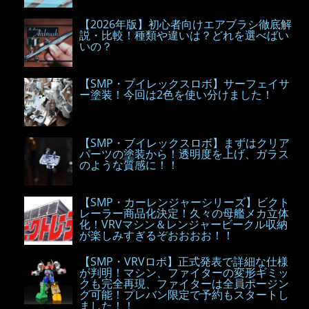
【2026年版】初心者向けエアブラシ徹底解
説・比較！種類や違いは？どれを選べばい
いの？
【SMP・ブイレックスロボ】サーフェイサ
ー塗装！今回は2色を使い分けました！
【SMP・ブイレックスロボ】まずはクリア
パーツの塗装から！透明度を上げ、ガラス
のような質感に！！
【SMP・カーレンジャーシリーズ】ビクト
レーラー商品化決定！久々の母艦メカ立体
化！VRVマシン＆レンジャービークル収納
が楽しみすぎるぞおおおお！！
【SMP・VRVロボ】正式発表で詳細な仕様
が判明！マシン、ファイターの変形ギミッ
クも完全再現、ファイターは全員ポージン
グ可能！プレバン限定で予約もスタートし
ました！！