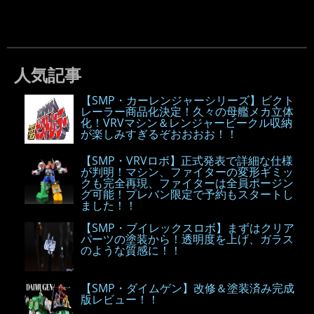
人気記事
【SMP・カーレンジャーシリーズ】ビクト
レーラー商品化決定！久々の母艦メカ立体
化！VRVマシン＆レンジャービークル収納
が楽しみすぎるぞおおおお！！
【SMP・VRVロボ】正式発表で詳細な仕様
が判明！マシン、ファイターの変形ギミッ
クも完全再現、ファイターは全員ポージン
グ可能！プレバン限定で予約もスタートし
ました！！
【SMP・ブイレックスロボ】まずはクリア
パーツの塗装から！透明度を上げ、ガラス
のような質感に！！
【SMP・ダイムゲン】改修＆塗装済み完成
版レビュー！！