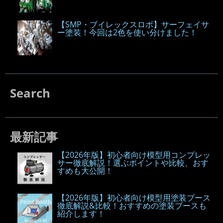
【SMP・ブイレックスロボ】サーフェイサ
ー塗装！今回は2色を使い分けました！
Search
最新記事
【2026年版】初心者向け模型用コンプレッ
サー徹底解説！選ぶポイントや比較、おす
すめも大公開！
【2026年版】初心者向け模型用塗装ブース
徹底解説&比較！おすすめの塗装ブースも
紹介します！