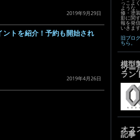
っこよ
ような
修・塗
2019年9月29日
影に関
報を発
いきます!
ポイントを紹介！予約も開始され
旧ブロ
ちら。
模型
ツー
ラン
2019年4月26日
オス
記事