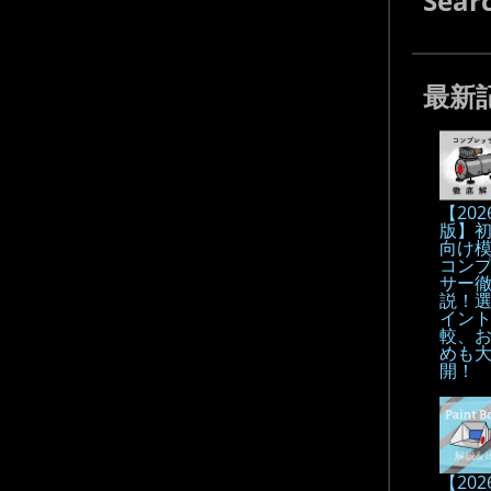
Sear
最新
【202
版】
向け
コン
サー
説！
イン
較、
めも
開！
【202