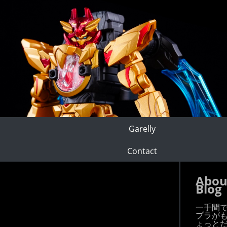
Garelly
Contact
！
Abou
Blog
一手間
プラが
ょっと