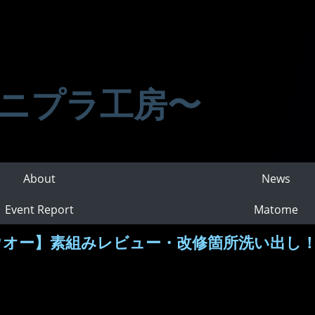
ニプラ工房〜
About
News
Event Report
Matome
ュウオー】素組みレビュー・改修箇所洗い出し