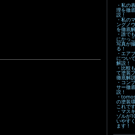
・私の
理を徹
説！
・私の
ングノ
を徹底
・誰で
にかっ
写真が
る！
・エア
につい
解説！
・比較
て塗装
徹底解説
・コン
サー徹
説！
・tomo
の塗装
これで
・マス
ゾルが1
いやす
ます！