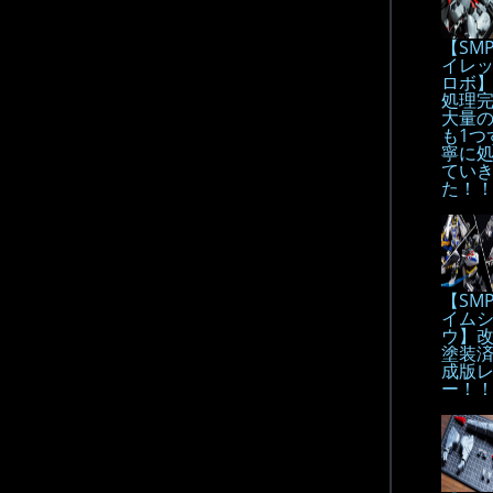
【SM
イレ
ロボ
処理
大量
も1つ
寧に
てい
た！
【SM
イム
ウ】
塗装
成版
ー！