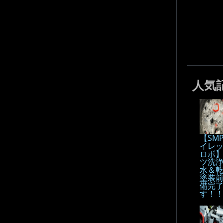
人気
【SM
イレ
ロボ
ツ洗
水＆
塗装
備完
す！