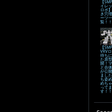
【SM
イレ
ロボ
き穴
ーツ
覧！
【SM
VRV
待ち
た原
開！
と合
が公
まし
ち姿
めち
って
す！