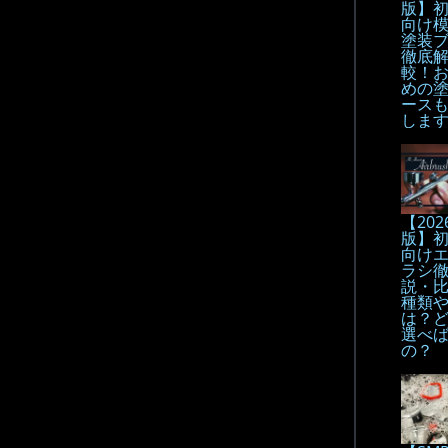
版】
向け
塗装
徹底解
較！
めの
ース
しま
【202
版】
向け
ラシ
説・
種類
は？
選べ
の？