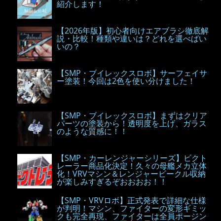
紹介します！
【2026年版】初心者向けエアブラシ徹底解
説・比較！種類や違いは？どれを選べばい
いの？
【SMP・ブイレックスロボ】サーフェイサ
ー塗装！今回は2色を使い分けました！
【SMP・ブイレックスロボ】まずはクリア
パーツの塗装から！透明度を上げ、ガラス
のような質感に！！
【SMP・カーレンジャーシリーズ】ビクト
レーラー商品化決定！久々の母艦メカ立体
化！VRVマシン＆レンジャービークル収納
が楽しみすぎるぞおおおお！！
【SMP・VRVロボ】正式発表で詳細な仕様
が判明！マシン、ファイターの変形ギミッ
クも完全再現、ファイターは全員ポージン