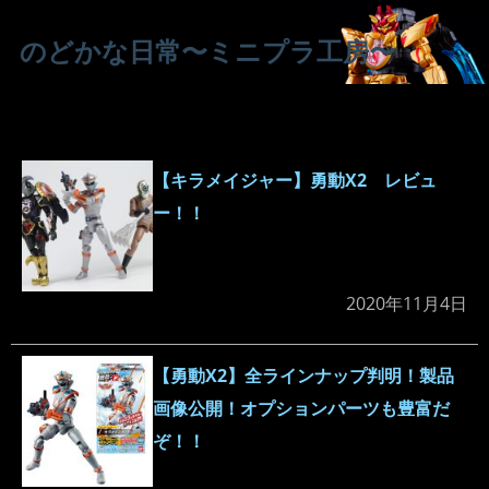
のどかな日常〜ミニプラ工房〜
【キラメイジャー】勇動X2 レビュ
ー！！
2020年11月4日
【勇動X2】全ラインナップ判明！製品
画像公開！オプションパーツも豊富だ
ぞ！！