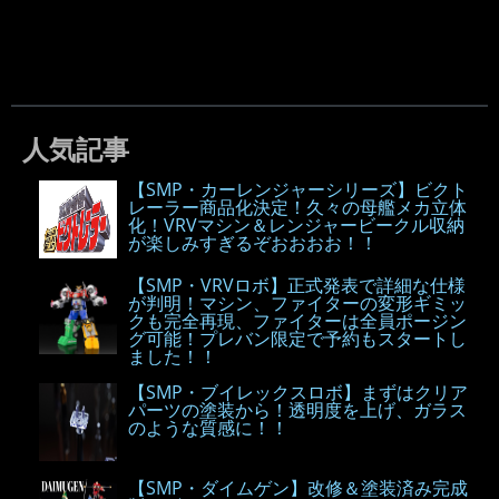
人気記事
【SMP・カーレンジャーシリーズ】ビクト
レーラー商品化決定！久々の母艦メカ立体
化！VRVマシン＆レンジャービークル収納
が楽しみすぎるぞおおおお！！
【SMP・VRVロボ】正式発表で詳細な仕様
が判明！マシン、ファイターの変形ギミッ
クも完全再現、ファイターは全員ポージン
グ可能！プレバン限定で予約もスタートし
ました！！
【SMP・ブイレックスロボ】まずはクリア
パーツの塗装から！透明度を上げ、ガラス
のような質感に！！
【SMP・ダイムゲン】改修＆塗装済み完成