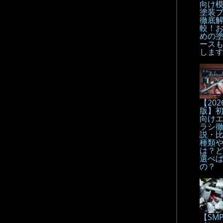
向け
塗装
徹底解
較！
めの
ース
しま
【202
版】
向け
ラシ
説・
種類
は？
選べ
の？
【SM