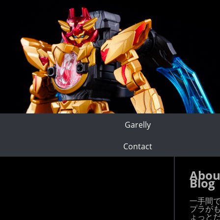
Garelly
Contact
Abou
Blog
一手間
プラが
ょっと