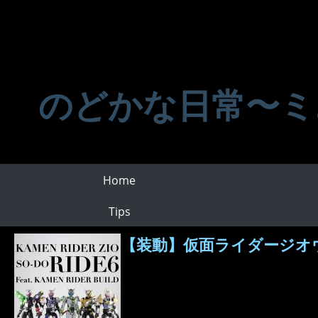
のどかな日常〜ミ
Home
Tips
【装動】仮面ライダージオウR