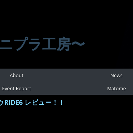
ニプラ工房〜
About
News
Event Report
Matome
IDE6 レビュー！！