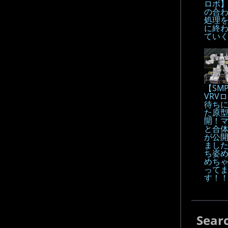
ロボ
の合
処理
に終
てい
【SM
VRV
待ち
た原
開！
と合
が公
まし
ち姿
めち
って
す！
Sear