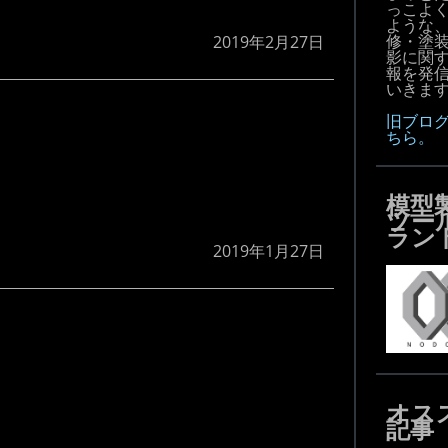
っこよ
ような
修・塗
2019年2月27日
影に関
報を発
いきます!
旧ブロ
ちら。
模型
ツー
ラン
2019年1月27日
オス
記事