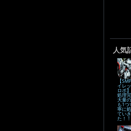
人気
【SM
イレ
ロボ
処理
大量
も1つ
寧に
てい
た！