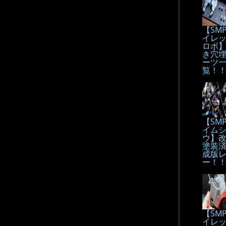
【SM
イレ
ロボ
き穴
ーツ
覧！
【SM
イム
ウ】
塗装
成版
ー！
【SM
イレ