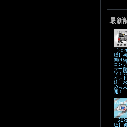
最新
【202
版】
向け
コン
サー
説！
イン
較、
めも
開！
【202
版】