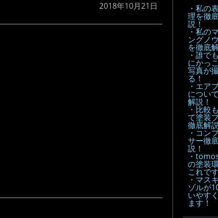
2018年10月21日
・私の
理を徹
説！
・私の
ングノ
を徹底
・誰で
にかっ
写真が
る！
・エア
につい
解説！
・比較
て塗装
徹底解説
・コン
サー徹
説！
・tomo
の塗装
これで
・マス
ゾルが1
いやす
ます！