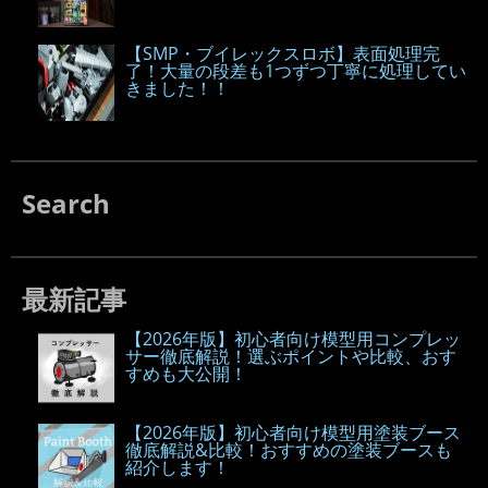
【SMP・ブイレックスロボ】表面処理完
了！大量の段差も1つずつ丁寧に処理してい
きました！！
Search
最新記事
【2026年版】初心者向け模型用コンプレッ
サー徹底解説！選ぶポイントや比較、おす
すめも大公開！
【2026年版】初心者向け模型用塗装ブース
徹底解説&比較！おすすめの塗装ブースも
紹介します！