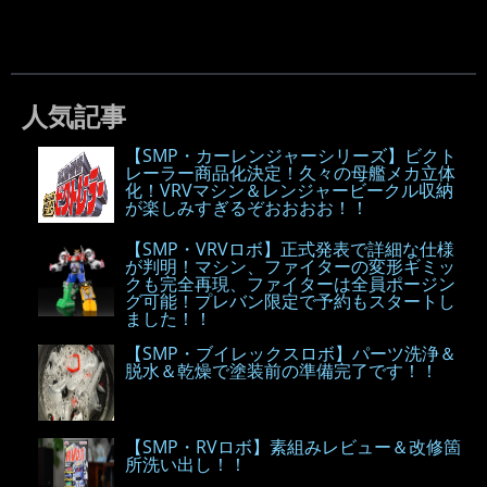
人気記事
【SMP・カーレンジャーシリーズ】ビクト
レーラー商品化決定！久々の母艦メカ立体
化！VRVマシン＆レンジャービークル収納
が楽しみすぎるぞおおおお！！
【SMP・VRVロボ】正式発表で詳細な仕様
が判明！マシン、ファイターの変形ギミッ
クも完全再現、ファイターは全員ポージン
グ可能！プレバン限定で予約もスタートし
ました！！
【SMP・ブイレックスロボ】パーツ洗浄＆
脱水＆乾燥で塗装前の準備完了です！！
【SMP・RVロボ】素組みレビュー＆改修箇
所洗い出し！！