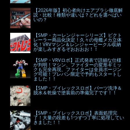
【2026年版】初心者向けエアブラシ徹底解
説・比較！種類や違いは？どれを選べばい
いの？
【SMP・カーレンジャーシリーズ】ビクト
レーラー商品化決定！久々の母艦メカ立体
化！VRVマシン＆レンジャービークル収納
が楽しみすぎるぞおおおお！！
【SMP・VRVロボ】正式発表で詳細な仕様
が判明！マシン、ファイターの変形ギミッ
クも完全再現、ファイターは全員ポージン
グ可能！プレバン限定で予約もスタートし
ました！！
【SMP・ブイレックスロボ】パーツ洗浄＆
脱水＆乾燥で塗装前の準備完了です！！
【SMP・ブイレックスロボ】表面処理完
了！大量の段差も1つずつ丁寧に処理してい
きました！！