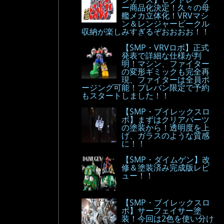
ー商品化決定！久々の母
艦メカ立体化！VRVマシ
ン＆レンジャービークル
収納が楽しみすぎるぞおおおお！！
【SMP・VRVロボ】正式
発表で詳細な仕様が判
明！マシン、ファイター
の変形ギミックも完全再
現、ファイターは全員ポ
ージング可能！プレバン限定で予約
もスタートしました！！
【SMP・ブイレックスロ
ボ】まずはクリアパーツ
の塗装から！透明度を上
げ、ガラスのような質感
に！！
【SMP・ダイムゲン】改
修＆塗装済み完成版レビ
ュー！！
【SMP・ブイレックスロ
ボ】サーフェイサー塗
装！今回は2色を使い分け