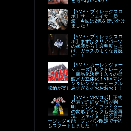
を選べばいいの？
【SMP・ブイレックスロ
ボ】サーフェイサー塗
装！今回は2色を使い分け
ました！
【SMP・ブイレックスロ
ボ】まずはクリアパーツ
の塗装から！透明度を上
げ、ガラスのような質感
に！！
【SMP・カーレンジャー
シリーズ】ビクトレーラ
ー商品化決定！久々の母
艦メカ立体化！VRVマシ
ン＆レンジャービークル
収納が楽しみすぎるぞおおおお！！
【SMP・VRVロボ】正式
発表で詳細な仕様が判
明！マシン、ファイター
の変形ギミックも完全再
現、ファイターは全員ポ
ージング可能！プレバン限定で予約
もスタートしました！！