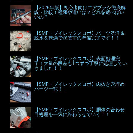
【2026年版】初心者向けエアブラシ徹底解
説・比較！種類や違いは？どれを選べばい
いの？
【SMP・ブイレックスロボ】パーツ洗浄＆
脱水＆乾燥で塗装前の準備完了です！！
【SMP・ブイレックスロボ】表面処理完
了！大量の段差も1つずつ丁寧に処理してい
きました！！
【SMP・ブイレックスロボ】肉抜き穴埋め
パーツ一覧！！
【SMP・ブイレックスロボ】胴体の合わせ
目処理を一気に終わらせていく！！