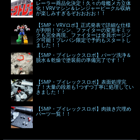
レーラー商品化決定！久々の母艦メカ立体
化！VRVマシン＆レンジャービークル収納
が楽しみすぎるぞおおおお！！
【SMP・VRVロボ】正式発表で詳細な仕様
が判明！マシン、ファイターの変形ギミッ
クも完全再現、ファイターは全員ポージン
グ可能！プレバン限定で予約もスタートし
ました！！
【SMP・ブイレックスロボ】パーツ洗浄＆
脱水＆乾燥で塗装前の準備完了です！！
【SMP・ブイレックスロボ】表面処理完
了！大量の段差も1つずつ丁寧に処理してい
きました！！
【SMP・ブイレックスロボ】肉抜き穴埋め
パーツ一覧！！