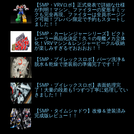
【SMP・VRVロボ】正式発表で詳細な仕様
が判明！マシン、ファイターの変形ギミッ
クも完全再現、ファイターは全員ポージン
グ可能！プレバン限定で予約もスタートし
ました！！
【SMP・カーレンジャーシリーズ】ビクト
レーラー商品化決定！久々の母艦メカ立体
化！VRVマシン＆レンジャービークル収納
が楽しみすぎるぞおおおお！！
【SMP・ブイレックスロボ】パーツ洗浄＆
脱水＆乾燥で塗装前の準備完了です！！
【SMP・ブイレックスロボ】表面処理完
了！大量の段差も1つずつ丁寧に処理してい
きました！！
【SMP・タイムシャドウ】改修＆塗装済み
完成版レビュー！！