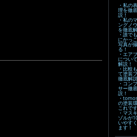
・私の
理を徹
説！
・私の
ングノ
を徹底
・誰で
にかっ
写真が
る！
・エア
につい
解説！
・比較
て塗装
徹底解説
・コン
サー徹
説！
・tomo
の塗装
これで
・マス
ゾルが1
いやす
ます！