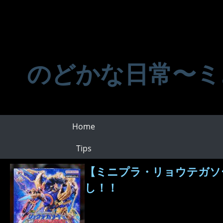
のどかな日常〜ミ
Home
Tips
【ミニプラ・リョウテガソ
し！！