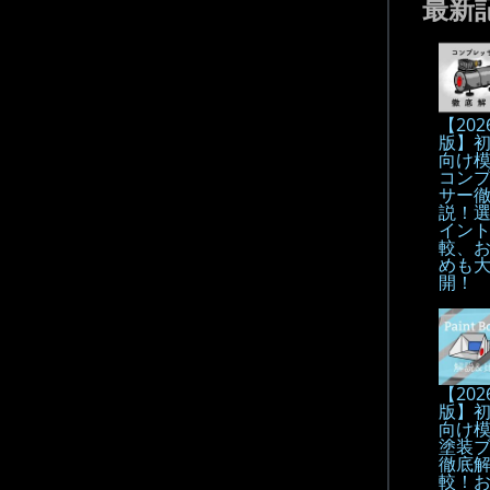
最新
【202
版】
向け
コン
サー
説！
イン
較、
めも
開！
【202
版】
向け
塗装
徹底解
較！