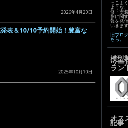
っこよ
ような
修・塗
2026年4月29日
影に関
報を発
いきます!
発表＆10/10予約開始！豊富な
旧ブロ
ちら。
模型
ツー
ラン
2025年10月10日
オス
記事