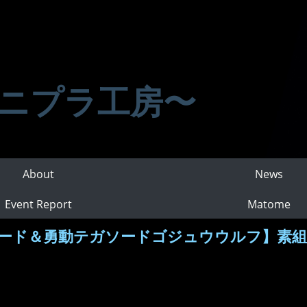
ニプラ工房〜
About
News
Event Report
Matome
ード＆勇動テガソードゴジュウウルフ】素組