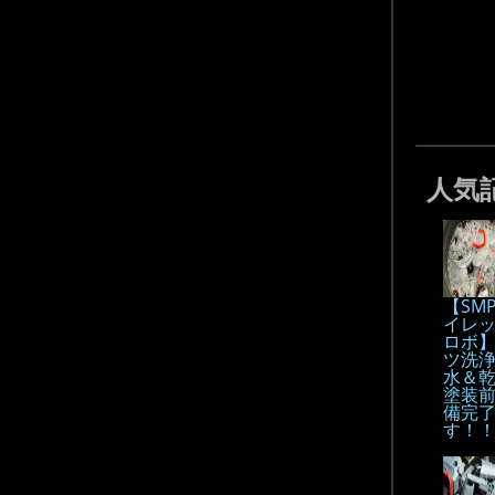
人気
【SM
イレ
ロボ
ツ洗
水＆
塗装
備完
す！