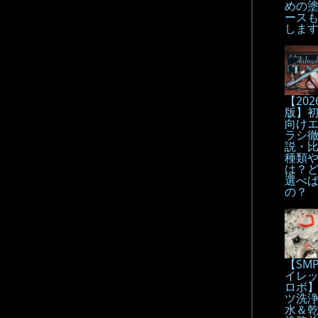
めの
ース
しま
【202
版】
向け
ラシ
説・
種類
は？
選べ
の？
【SM
イレ
ロボ
ツ洗
水＆