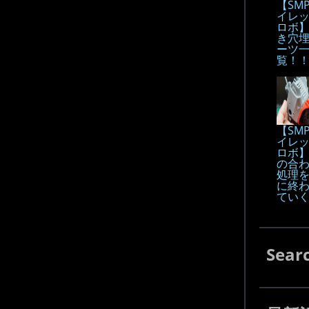
【SM
イレ
ロボ
き穴
ーツ
覧！
【SM
イレ
ロボ
の合
処理
に終
てい
Sear