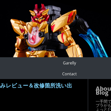
Garelly
Contact
みレビュー＆改修箇所洗い出
Abou
Blog
一手間
プラが
ょっと