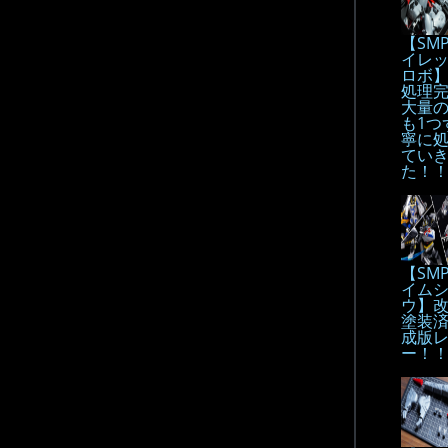
【SM
イレ
ロボ
処理
大量
も1つ
寧に
てい
た！
【SM
イム
ウ】
塗装
成版
ー！