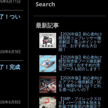
26年6月11日
Search
了！つい
最新記事
【2026年版】初心者向け
模型用コンプレッサー徹
底解説！選ぶポイントや
比較、おすすめも大公
開！
026年6月9日
【2026年版】初心者向け
模型用塗装ブース徹底解
説&比較！おすすめの塗
了！完成
装ブースも紹介します！
【2026年版】初心者向け
エアブラシ徹底解説・比
較！種類や違いは？どれ
を選べばいいの？
【SMP・ブイレックスロ
026年6月8日
ボ】パーツ洗浄＆脱水＆
乾燥で塗装前の準備完了