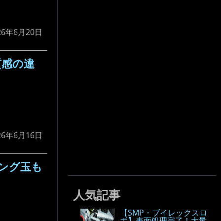
26年6月20日
質感の違
26年6月16日
キング玉も
人気記事
【SMP・ブイレックスロ
ボ】表面処理完了！大量