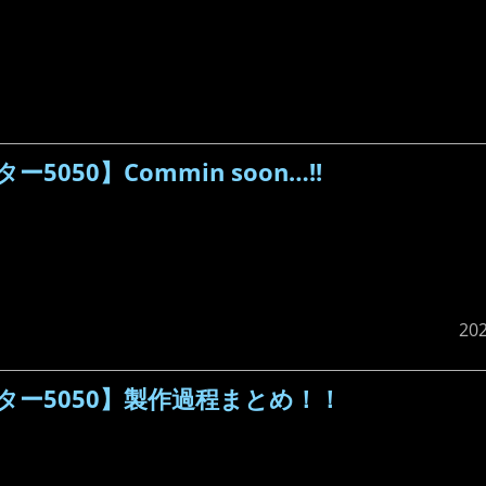
050】Commin soon…!!
20
ー5050】製作過程まとめ！！