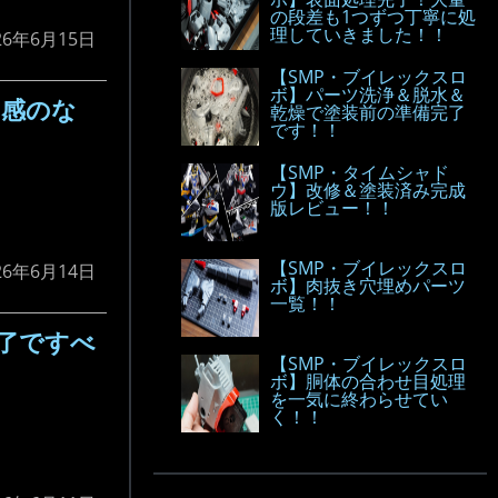
の段差も1つずつ丁寧に処
理していきました！！
26年6月15日
【SMP・ブイレックスロ
ボ】パーツ洗浄＆脱水＆
和感のな
乾燥で塗装前の準備完了
です！！
【SMP・タイムシャド
ウ】改修＆塗装済み完成
版レビュー！！
【SMP・ブイレックスロ
26年6月14日
ボ】肉抜き穴埋めパーツ
一覧！！
完了ですべ
【SMP・ブイレックスロ
ボ】胴体の合わせ目処理
を一気に終わらせてい
く！！