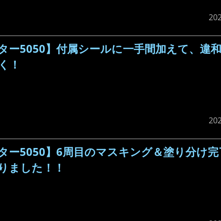
20
ター5050】付属シールに一手間加えて、違
く！
20
ー5050】6周目のマスキング＆塗り分け
りました！！