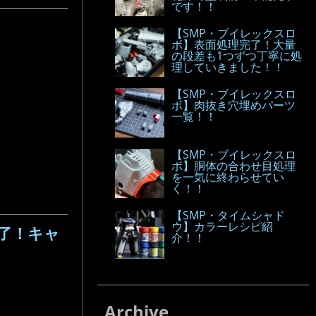
です！！
【SMP・ブイレックスロ
ボ】表面処理完了！大量
の段差も1つずつ丁寧に処
理していきました！！
【SMP・ブイレックスロ
ボ】肉抜き穴埋めパーツ
一覧！！
【SMP・ブイレックスロ
ボ】胴体の合わせ目処理
を一気に終わらせてい
く！！
【SMP・タイムシャド
ウ】カラーレシピ紹
了！キャ
介！！
Archive