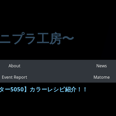
ニプラ工房〜
About
News
Event Report
Matome
ー5050】カラーレシピ紹介！！