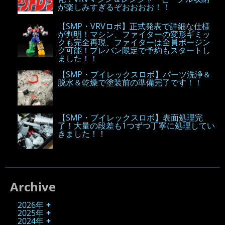
が楽しみすぎるぞおおおお！！
【SMP・VRVロボ】正式発表で詳細な仕様
が判明！マシン、ファイターの変形ギミッ
クも完全再現、ファイターは全員ポージン
グ可能！プレバン限定で予約もスタートし
ました！！
【SMP・ブイレックスロボ】パーツ洗浄＆
脱水＆乾燥で塗装前の準備完了です！！
【SMP・ブイレックスロボ】表面処理完
了！大量の段差も1つずつ丁寧に処理してい
きました！！
Archive
2026年
2025年
2024年