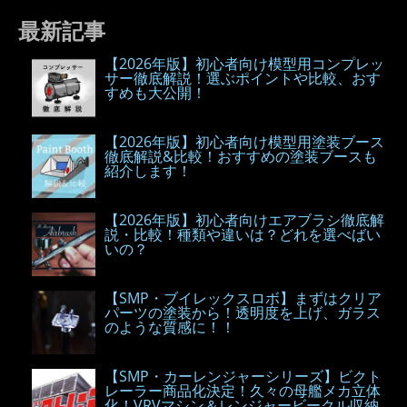
最新記事
【2026年版】初心者向け模型用コンプレッ
サー徹底解説！選ぶポイントや比較、おす
すめも大公開！
【2026年版】初心者向け模型用塗装ブース
徹底解説&比較！おすすめの塗装ブースも
紹介します！
【2026年版】初心者向けエアブラシ徹底解
説・比較！種類や違いは？どれを選べばい
いの？
【SMP・ブイレックスロボ】まずはクリア
パーツの塗装から！透明度を上げ、ガラス
のような質感に！！
【SMP・カーレンジャーシリーズ】ビクト
レーラー商品化決定！久々の母艦メカ立体
化！VRVマシン＆レンジャービークル収納