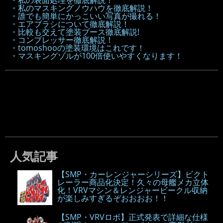
・私の表面処理を徹底解説！
・私のマスキングノウハウを徹底解説！
・誰でも簡単にかっこいい写真が撮れる！
・エアブラシについて徹底解説！
・比較も交えて塗装ブース徹底解説!
・コンプレッサー徹底解説！
・tomoshooの塗装環境はこれです！
・マスキングゾルが100倍使いやすくなります！
人気記事
【SMP・カーレンジャーシリーズ】ビクト
レーラー商品化決定！久々の母艦メカ立体
化！VRVマシン＆レンジャービークル収納
が楽しみすぎるぞおおおお！！
【SMP・VRVロボ】正式発表で詳細な仕様