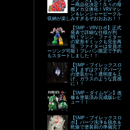
ー商品化決定！久々の母
艦メカ立体化！VRVマシ
ン＆レンジャービークル
収納が楽しみすぎるぞおおおお！！
【SMP・VRVロボ】正式
発表で詳細な仕様が判
明！マシン、ファイター
の変形ギミックも完全再
現、ファイターは全員ポ
ージング可能！プレバン限定で予約
もスタートしました！！
【SMP・ブイレックスロ
ボ】まずはクリアパーツ
の塗装から！透明度を上
げ、ガラスのような質感
に！！
【SMP・ダイムゲン】改
修＆塗装済み完成版レビ
ュー！！
【SMP・ブイレックスロ
ボ】パーツ洗浄＆脱水＆
乾燥で塗装前の準備完了