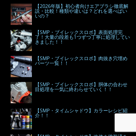
【2026年版】初心者向けエアブラシ徹底解
説・比較！種類や違いは？どれを選べばい
いの？
【SMP・ブイレックスロボ】表面処理完
了！大量の段差も1つずつ丁寧に処理してい
きました！！
【SMP・ブイレックスロボ】肉抜き穴埋め
パーツ一覧！！
【SMP・ブイレックスロボ】胴体の合わせ
目処理を一気に終わらせていく！！
【SMP・タイムシャドウ】カラーレシピ紹
介！！