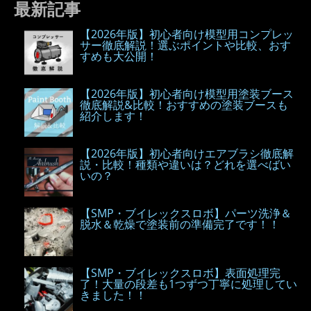
最新記事
【2026年版】初心者向け模型用コンプレッ
サー徹底解説！選ぶポイントや比較、おす
すめも大公開！
【2026年版】初心者向け模型用塗装ブース
徹底解説&比較！おすすめの塗装ブースも
紹介します！
【2026年版】初心者向けエアブラシ徹底解
説・比較！種類や違いは？どれを選べばい
いの？
【SMP・ブイレックスロボ】パーツ洗浄＆
脱水＆乾燥で塗装前の準備完了です！！
【SMP・ブイレックスロボ】表面処理完
了！大量の段差も1つずつ丁寧に処理してい
きました！！