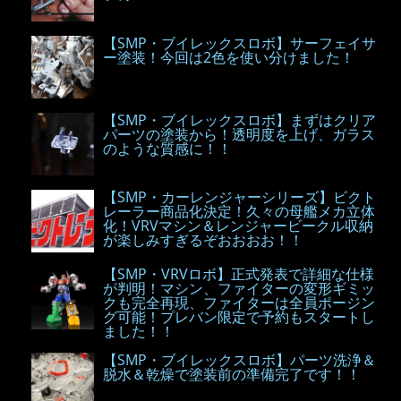
【SMP・ブイレックスロボ】サーフェイサ
ー塗装！今回は2色を使い分けました！
【SMP・ブイレックスロボ】まずはクリア
パーツの塗装から！透明度を上げ、ガラス
のような質感に！！
【SMP・カーレンジャーシリーズ】ビクト
レーラー商品化決定！久々の母艦メカ立体
化！VRVマシン＆レンジャービークル収納
が楽しみすぎるぞおおおお！！
【SMP・VRVロボ】正式発表で詳細な仕様
が判明！マシン、ファイターの変形ギミッ
クも完全再現、ファイターは全員ポージン
グ可能！プレバン限定で予約もスタートし
ました！！
【SMP・ブイレックスロボ】パーツ洗浄＆
脱水＆乾燥で塗装前の準備完了です！！