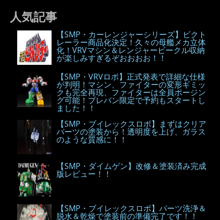
人気記事
【SMP・カーレンジャーシリーズ】ビクト
レーラー商品化決定！久々の母艦メカ立体
化！VRVマシン＆レンジャービークル収納
が楽しみすぎるぞおおおお！！
【SMP・VRVロボ】正式発表で詳細な仕様
が判明！マシン、ファイターの変形ギミッ
クも完全再現、ファイターは全員ポージン
グ可能！プレバン限定で予約もスタートし
ました！！
【SMP・ブイレックスロボ】まずはクリア
パーツの塗装から！透明度を上げ、ガラス
のような質感に！！
【SMP・ダイムゲン】改修＆塗装済み完成
版レビュー！！
【SMP・ブイレックスロボ】パーツ洗浄＆
脱水＆乾燥で塗装前の準備完了です！！