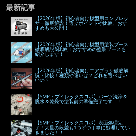
最新記事
【2026年版】初心者向け模型用コンプレッ
サー徹底解説！選ぶポイントや比較、おす
すめも大公開！
【2026年版】初心者向け模型用塗装ブース
徹底解説&比較！おすすめの塗装ブースも
紹介します！
【2026年版】初心者向けエアブラシ徹底解
説・比較！種類や違いは？どれを選べばい
いの？
【SMP・ブイレックスロボ】パーツ洗浄＆
脱水＆乾燥で塗装前の準備完了です！！
【SMP・ブイレックスロボ】表面処理完
了！大量の段差も1つずつ丁寧に処理してい
きました！！