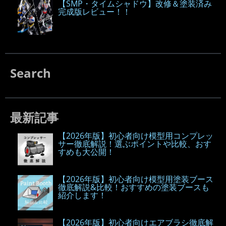
【SMP・タイムシャドウ】改修＆塗装済み
完成版レビュー！！
Search
最新記事
【2026年版】初心者向け模型用コンプレッ
サー徹底解説！選ぶポイントや比較、おす
すめも大公開！
【2026年版】初心者向け模型用塗装ブース
徹底解説&比較！おすすめの塗装ブースも
紹介します！
【2026年版】初心者向けエアブラシ徹底解