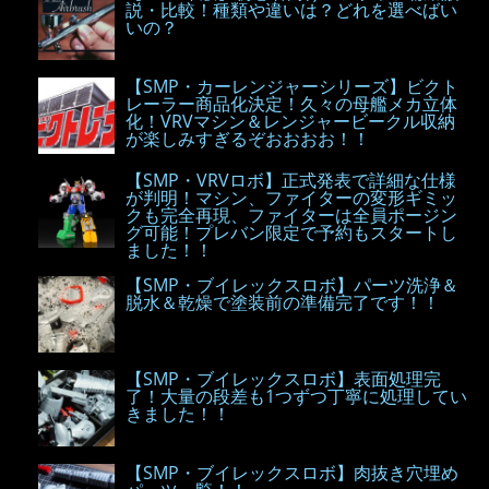
説・比較！種類や違いは？どれを選べばい
いの？
【SMP・カーレンジャーシリーズ】ビクト
レーラー商品化決定！久々の母艦メカ立体
化！VRVマシン＆レンジャービークル収納
が楽しみすぎるぞおおおお！！
【SMP・VRVロボ】正式発表で詳細な仕様
が判明！マシン、ファイターの変形ギミッ
クも完全再現、ファイターは全員ポージン
グ可能！プレバン限定で予約もスタートし
ました！！
【SMP・ブイレックスロボ】パーツ洗浄＆
脱水＆乾燥で塗装前の準備完了です！！
【SMP・ブイレックスロボ】表面処理完
了！大量の段差も1つずつ丁寧に処理してい
きました！！
【SMP・ブイレックスロボ】肉抜き穴埋め