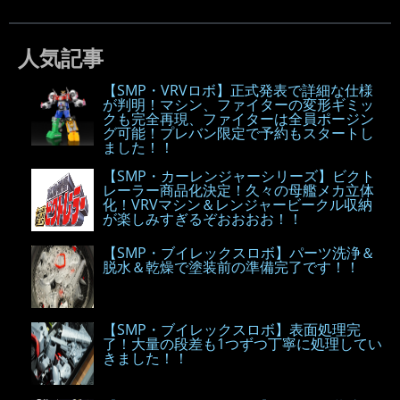
人気記事
【SMP・VRVロボ】正式発表で詳細な仕様
が判明！マシン、ファイターの変形ギミッ
クも完全再現、ファイターは全員ポージン
グ可能！プレバン限定で予約もスタートし
ました！！
【SMP・カーレンジャーシリーズ】ビクト
レーラー商品化決定！久々の母艦メカ立体
化！VRVマシン＆レンジャービークル収納
が楽しみすぎるぞおおおお！！
【SMP・ブイレックスロボ】パーツ洗浄＆
脱水＆乾燥で塗装前の準備完了です！！
【SMP・ブイレックスロボ】表面処理完
了！大量の段差も1つずつ丁寧に処理してい
きました！！