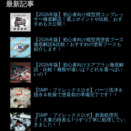
最新記事
【2026年版】初心者向け模型用コンプレッ
サー徹底解説！選ぶポイントや比較、おす
すめも大公開！
【2026年版】初心者向け模型用塗装ブース
徹底解説&比較！おすすめの塗装ブースも
紹介します！
【2026年版】初心者向けエアブラシ徹底解
説・比較！種類や違いは？どれを選べばい
いの？
【SMP・ブイレックスロボ】パーツ洗浄＆
脱水＆乾燥で塗装前の準備完了です！！
【SMP・ブイレックスロボ】表面処理完
了！大量の段差も1つずつ丁寧に処理してい
きました！！