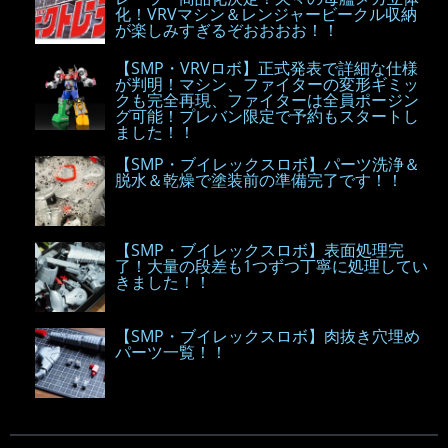
化！VRVマシン＆レンジャービークル収納
が楽しみすぎるぞおおおお！！
【SMP・VRVロボ】正式発表で詳細な仕様
が判明！マシン、ファイターの変形ギミッ
クも完全再現、ファイターは全員ポージン
グ可能！プレバン限定で予約もスタートし
ました！！
【SMP・ブイレックスロボ】パーツ洗浄＆
脱水＆乾燥で塗装前の準備完了です！！
【SMP・ブイレックスロボ】表面処理完
了！大量の段差も1つずつ丁寧に処理してい
きました！！
【SMP・ブイレックスロボ】肉抜き穴埋め
パーツ一覧！！