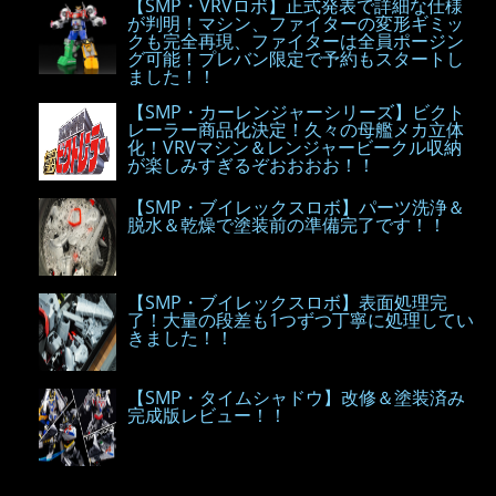
【SMP・VRVロボ】正式発表で詳細な仕様
が判明！マシン、ファイターの変形ギミッ
クも完全再現、ファイターは全員ポージン
グ可能！プレバン限定で予約もスタートし
ました！！
【SMP・カーレンジャーシリーズ】ビクト
レーラー商品化決定！久々の母艦メカ立体
化！VRVマシン＆レンジャービークル収納
が楽しみすぎるぞおおおお！！
【SMP・ブイレックスロボ】パーツ洗浄＆
脱水＆乾燥で塗装前の準備完了です！！
【SMP・ブイレックスロボ】表面処理完
了！大量の段差も1つずつ丁寧に処理してい
きました！！
【SMP・タイムシャドウ】改修＆塗装済み
完成版レビュー！！