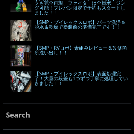
クも完全再現、ファイターは全員ポージン
グ可能！プレバン限定で予約もスタートし
ました！！
【SMP・ブイレックスロボ】パーツ洗浄＆
脱水＆乾燥で塗装前の準備完了です！！
【SMP・RVロボ】素組みレビュー＆改修箇
所洗い出し！！
【SMP・ブイレックスロボ】表面処理完
了！大量の段差も1つずつ丁寧に処理してい
きました！！
Search