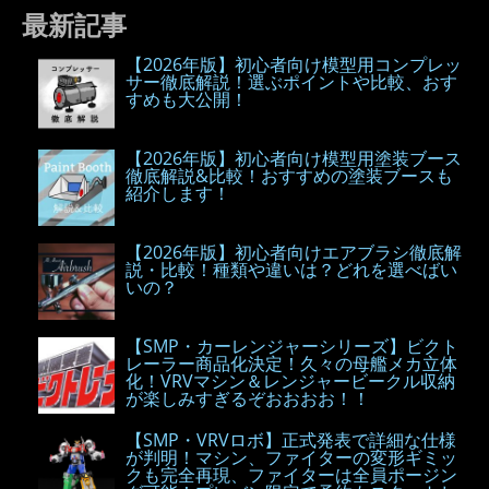
最新記事
【2026年版】初心者向け模型用コンプレッ
サー徹底解説！選ぶポイントや比較、おす
すめも大公開！
【2026年版】初心者向け模型用塗装ブース
徹底解説&比較！おすすめの塗装ブースも
紹介します！
【2026年版】初心者向けエアブラシ徹底解
説・比較！種類や違いは？どれを選べばい
いの？
【SMP・カーレンジャーシリーズ】ビクト
レーラー商品化決定！久々の母艦メカ立体
化！VRVマシン＆レンジャービークル収納
が楽しみすぎるぞおおおお！！
【SMP・VRVロボ】正式発表で詳細な仕様
が判明！マシン、ファイターの変形ギミッ
クも完全再現、ファイターは全員ポージン