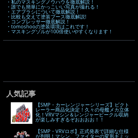
・私のマスキングノウハウを徹底解説！
・誰でも簡単にかっこいい写真が撮れる！
・エアブラシについて徹底解説！
・比較も交えて塗装ブース徹底解説!
・コンプレッサー徹底解説！
・tomoshooの塗装環境はこれです！
・マスキングゾルが100倍使いやすくなります！
人気記事
【SMP・カーレンジャーシリーズ】ビクト
レーラー商品化決定！久々の母艦メカ立体
化！VRVマシン＆レンジャービークル収納
が楽しみすぎるぞおおおお！！
【SMP・VRVロボ】正式発表で詳細な仕様
が判明！マシン、ファイターの変形ギミッ