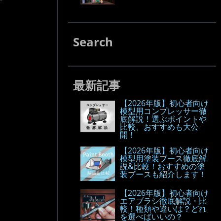
Search
最新記事
【2026年版】初心者向け
模型用コンプレッサー徹
底解説！選ぶポイントや
比較、おすすめも大公
開！
【2026年版】初心者向け
模型用塗装ブース徹底解
説&比較！おすすめの塗
装ブースも紹介します！
【2026年版】初心者向け
エアブラシ徹底解説・比
較！種類や違いは？どれ
を選べばいいの？