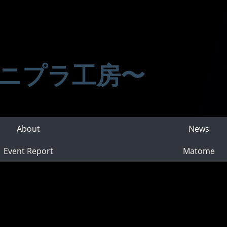
ニプラ工房〜
About
News
Event Report
Matome