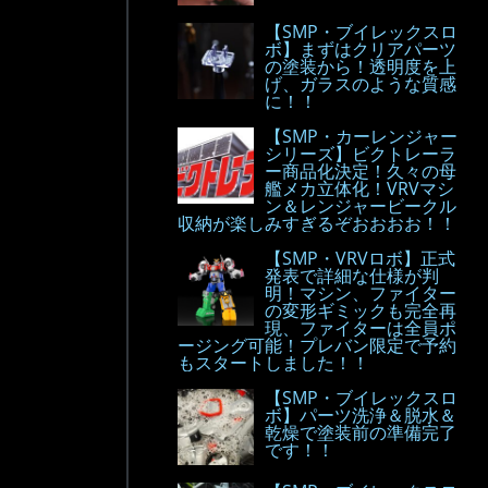
【SMP・ブイレックスロ
ボ】まずはクリアパーツ
の塗装から！透明度を上
げ、ガラスのような質感
に！！
【SMP・カーレンジャー
シリーズ】ビクトレーラ
ー商品化決定！久々の母
艦メカ立体化！VRVマシ
ン＆レンジャービークル
収納が楽しみすぎるぞおおおお！！
【SMP・VRVロボ】正式
発表で詳細な仕様が判
明！マシン、ファイター
の変形ギミックも完全再
現、ファイターは全員ポ
ージング可能！プレバン限定で予約
もスタートしました！！
【SMP・ブイレックスロ
ボ】パーツ洗浄＆脱水＆
乾燥で塗装前の準備完了
です！！