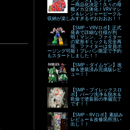
ー商品化決定！久々の母
艦メカ立体化！VRVマシ
ン＆レンジャービークル
収納が楽しみすぎるぞおおおお！！
【SMP・VRVロボ】正式
発表で詳細な仕様が判
明！マシン、ファイター
の変形ギミックも完全再
現、ファイターは全員ポ
ージング可能！プレバン限定で予約
もスタートしました！！
【SMP・ダイムゲン】改
修＆塗装済み完成版レビ
ュー！！
【SMP・ブイレックスロ
ボ】パーツ洗浄＆脱水＆
乾燥で塗装前の準備完了
です！！
【SMP・RVロボ】素組み
レビュー＆改修箇所洗い
出し！！
.