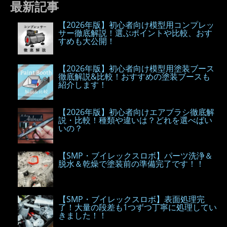
最新記事
【2026年版】初心者向け模型用コンプレッ
サー徹底解説！選ぶポイントや比較、おす
すめも大公開！
【2026年版】初心者向け模型用塗装ブース
徹底解説&比較！おすすめの塗装ブースも
紹介します！
【2026年版】初心者向けエアブラシ徹底解
説・比較！種類や違いは？どれを選べばい
いの？
【SMP・ブイレックスロボ】パーツ洗浄＆
脱水＆乾燥で塗装前の準備完了です！！
【SMP・ブイレックスロボ】表面処理完
了！大量の段差も1つずつ丁寧に処理してい
きました！！