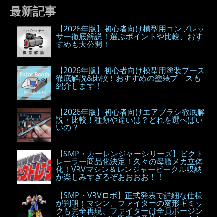
最新記事
【2026年版】初心者向け模型用コンプレッ
サー徹底解説！選ぶポイントや比較、おす
すめも大公開！
【2026年版】初心者向け模型用塗装ブース
徹底解説&比較！おすすめの塗装ブースも
紹介します！
【2026年版】初心者向けエアブラシ徹底解
説・比較！種類や違いは？どれを選べばい
いの？
【SMP・カーレンジャーシリーズ】ビクト
レーラー商品化決定！久々の母艦メカ立体
化！VRVマシン＆レンジャービークル収納
が楽しみすぎるぞおおおお！！
【SMP・VRVロボ】正式発表で詳細な仕様
が判明！マシン、ファイターの変形ギミッ
クも完全再現、ファイターは全員ポージン