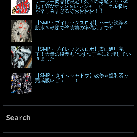
レーラー商品化決定！久々の母艦メカ立体
化！VRVマシン＆レンジャービークル収納
が楽しみすぎるぞおおおお！！
【SMP・ブイレックスロボ】パーツ洗浄＆
脱水＆乾燥で塗装前の準備完了です！！
【SMP・ブイレックスロボ】表面処理完
了！大量の段差も1つずつ丁寧に処理してい
きました！！
【SMP・タイムシャドウ】改修＆塗装済み
完成版レビュー！！
Search