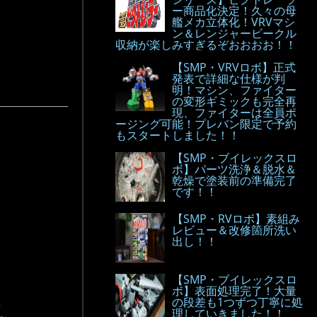
ー商品化決定！久々の母
艦メカ立体化！VRVマシ
ン＆レンジャービークル
収納が楽しみすぎるぞおおおお！！
【SMP・VRVロボ】正式
発表で詳細な仕様が判
明！マシン、ファイター
の変形ギミックも完全再
現、ファイターは全員ポ
ージング可能！プレバン限定で予約
もスタートしました！！
【SMP・ブイレックスロ
ボ】パーツ洗浄＆脱水＆
乾燥で塗装前の準備完了
です！！
【SMP・RVロボ】素組み
レビュー＆改修箇所洗い
出し！！
【SMP・ブイレックスロ
ボ】表面処理完了！大量
の段差も1つずつ丁寧に処
.
理していきました！！