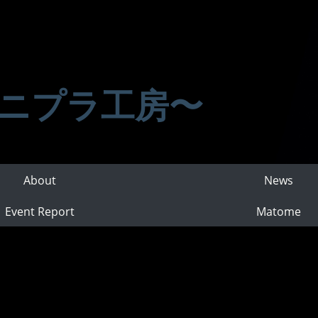
ニプラ工房〜
About
News
Event Report
Matome