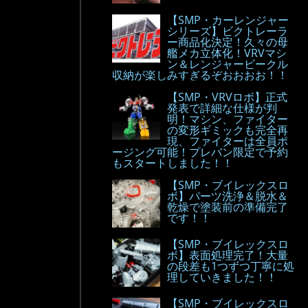
【SMP・カーレンジャー
シリーズ】ビクトレーラ
ー商品化決定！久々の母
艦メカ立体化！VRVマシ
ン＆レンジャービークル
収納が楽しみすぎるぞおおおお！！
【SMP・VRVロボ】正式
発表で詳細な仕様が判
明！マシン、ファイター
の変形ギミックも完全再
現、ファイターは全員ポ
ージング可能！プレバン限定で予約
もスタートしました！！
【SMP・ブイレックスロ
ボ】パーツ洗浄＆脱水＆
乾燥で塗装前の準備完了
です！！
【SMP・ブイレックスロ
ボ】表面処理完了！大量
の段差も1つずつ丁寧に処
理していきました！！
【SMP・ブイレックスロ