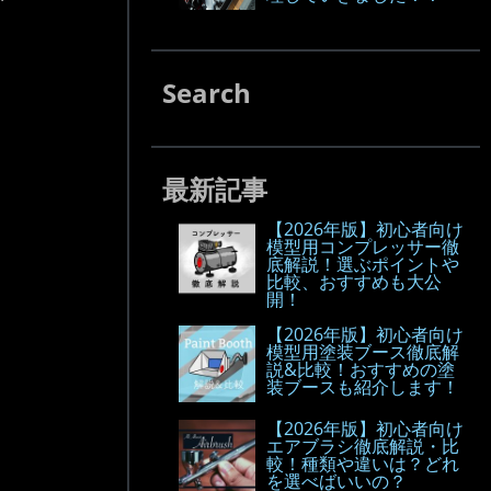
Search
最新記事
【2026年版】初心者向け
模型用コンプレッサー徹
底解説！選ぶポイントや
比較、おすすめも大公
開！
【2026年版】初心者向け
模型用塗装ブース徹底解
説&比較！おすすめの塗
装ブースも紹介します！
【2026年版】初心者向け
エアブラシ徹底解説・比
較！種類や違いは？どれ
を選べばいいの？