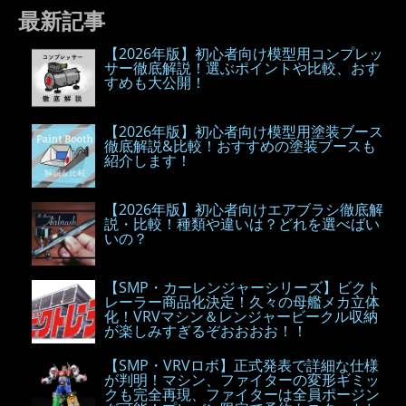
最新記事
【2026年版】初心者向け模型用コンプレッ
サー徹底解説！選ぶポイントや比較、おす
すめも大公開！
【2026年版】初心者向け模型用塗装ブース
徹底解説&比較！おすすめの塗装ブースも
紹介します！
【2026年版】初心者向けエアブラシ徹底解
説・比較！種類や違いは？どれを選べばい
いの？
【SMP・カーレンジャーシリーズ】ビクト
レーラー商品化決定！久々の母艦メカ立体
化！VRVマシン＆レンジャービークル収納
が楽しみすぎるぞおおおお！！
【SMP・VRVロボ】正式発表で詳細な仕様
が判明！マシン、ファイターの変形ギミッ
クも完全再現、ファイターは全員ポージン