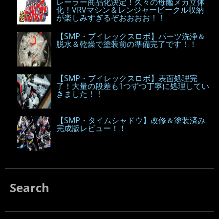
レーラー商品化決定！久々の母艦メカ立体
化！VRVマシン＆レンジャービークル収納
が楽しみすぎるぞおおおお！！
【SMP・ブイレックスロボ】パーツ洗浄＆
脱水＆乾燥で塗装前の準備完了です！！
【SMP・ブイレックスロボ】表面処理完
了！大量の段差も1つずつ丁寧に処理してい
きました！！
【SMP・タイムシャドウ】改修＆塗装済み
完成版レビュー！！
Search