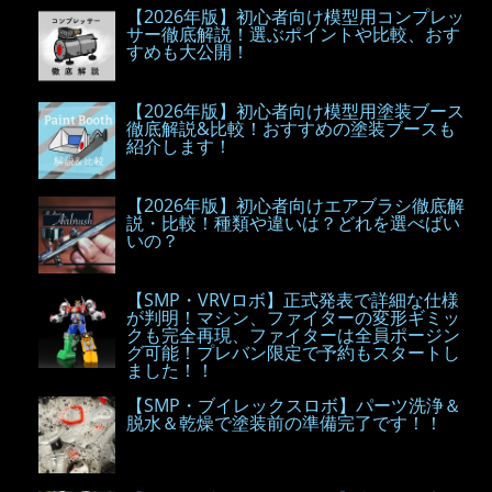
【2026年版】初心者向け模型用コンプレッ
サー徹底解説！選ぶポイントや比較、おす
すめも大公開！
【2026年版】初心者向け模型用塗装ブース
徹底解説&比較！おすすめの塗装ブースも
紹介します！
【2026年版】初心者向けエアブラシ徹底解
説・比較！種類や違いは？どれを選べばい
いの？
【SMP・VRVロボ】正式発表で詳細な仕様
が判明！マシン、ファイターの変形ギミッ
クも完全再現、ファイターは全員ポージン
グ可能！プレバン限定で予約もスタートし
ました！！
【SMP・ブイレックスロボ】パーツ洗浄＆
脱水＆乾燥で塗装前の準備完了です！！