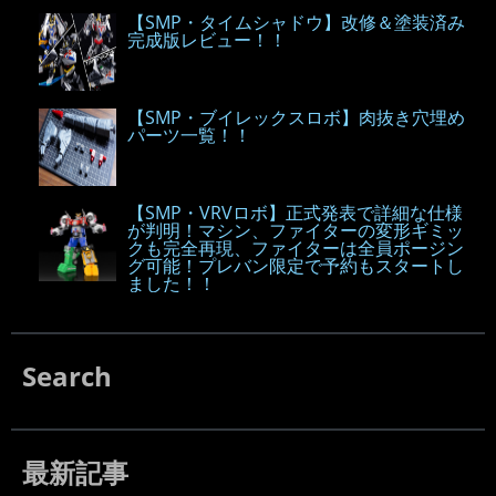
【SMP・タイムシャドウ】改修＆塗装済み
完成版レビュー！！
【SMP・ブイレックスロボ】肉抜き穴埋め
パーツ一覧！！
【SMP・VRVロボ】正式発表で詳細な仕様
が判明！マシン、ファイターの変形ギミッ
クも完全再現、ファイターは全員ポージン
グ可能！プレバン限定で予約もスタートし
ました！！
Search
最新記事