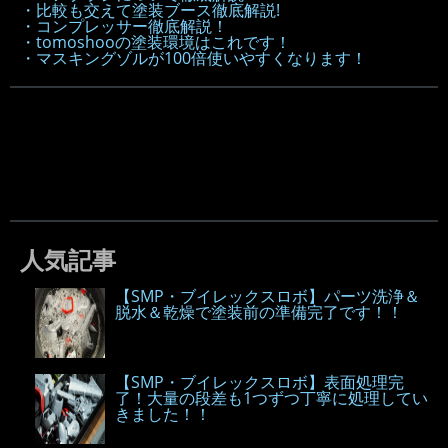
・比較も交えて塗装ブース徹底解説!
・コンプレッサー徹底解説！
・tomoshooの塗装環境はこれです！
・マスキングゾルが100倍使いやすくなります！
人気記事
【SMP・ブイレックスロボ】パーツ洗浄＆
脱水＆乾燥で塗装前の準備完了です！！
【SMP・ブイレックスロボ】表面処理完
了！大量の段差も1つずつ丁寧に処理してい
きました！！