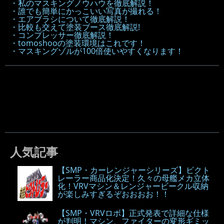
・私のマスキングノウハウを徹底解説！
・誰でも簡単にかっこいい写真が撮れる！
・エアブラシについて徹底解説！
・比較も交えて塗装ブース徹底解説!
・コンプレッサー徹底解説！
・tomoshooの塗装環境はこれです！
・マスキングゾルが100倍使いやすくなります！
人気記事
【SMP・カーレンジャーシリーズ】ビクト
レーラー商品化決定！久々の母艦メカ立体
化！VRVマシン＆レンジャービークル収納
が楽しみすぎるぞおおおお！！
【SMP・VRVロボ】正式発表で詳細な仕様
が判明！マシン、ファイターの変形ギミッ