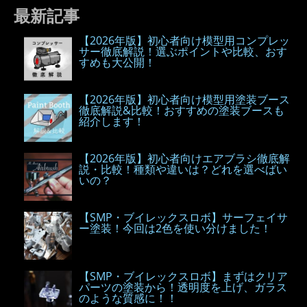
最新記事
【2026年版】初心者向け模型用コンプレッ
サー徹底解説！選ぶポイントや比較、おす
すめも大公開！
【2026年版】初心者向け模型用塗装ブース
徹底解説&比較！おすすめの塗装ブースも
紹介します！
【2026年版】初心者向けエアブラシ徹底解
説・比較！種類や違いは？どれを選べばい
いの？
【SMP・ブイレックスロボ】サーフェイサ
ー塗装！今回は2色を使い分けました！
【SMP・ブイレックスロボ】まずはクリア
パーツの塗装から！透明度を上げ、ガラス
のような質感に！！