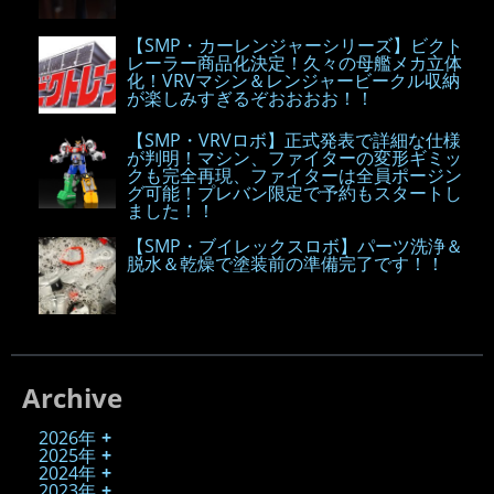
【SMP・カーレンジャーシリーズ】ビクト
レーラー商品化決定！久々の母艦メカ立体
化！VRVマシン＆レンジャービークル収納
が楽しみすぎるぞおおおお！！
【SMP・VRVロボ】正式発表で詳細な仕様
が判明！マシン、ファイターの変形ギミッ
クも完全再現、ファイターは全員ポージン
グ可能！プレバン限定で予約もスタートし
ました！！
【SMP・ブイレックスロボ】パーツ洗浄＆
脱水＆乾燥で塗装前の準備完了です！！
Archive
2026年
2025年
2024年
2023年