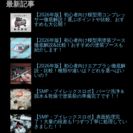
最新記事
【2026年版】初心者向け模型用コンプレッ
サー徹底解説！選ぶポイントや比較、おす
すめも大公開！
【2026年版】初心者向け模型用塗装ブース
徹底解説&比較！おすすめの塗装ブースも
紹介します！
【2026年版】初心者向けエアブラシ徹底解
説・比較！種類や違いは？どれを選べばい
いの？
【SMP・ブイレックスロボ】パーツ洗浄＆
脱水＆乾燥で塗装前の準備完了です！！
【SMP・ブイレックスロボ】表面処理完
了！大量の段差も1つずつ丁寧に処理してい
きました！！