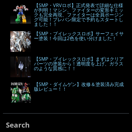
【SMP・VRVロボ】正式発表で詳細な仕様
が判明！マシン、ファイターの変形ギミッ
クも完全再現、ファイターは全員ポージン
グ可能！プレバン限定で予約もスタートし
ました！！
【SMP・ブイレックスロボ】サーフェイサ
ー塗装！今回は2色を使い分けました！
【SMP・ブイレックスロボ】まずはクリア
パーツの塗装から！透明度を上げ、ガラス
のような質感に！！
【SMP・ダイムゲン】改修＆塗装済み完成
版レビュー！！
Search