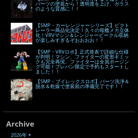
パーツの塗装から！透明度を上げ、ガラス
のような質感に！！
【SMP・カーレンジャーシリーズ】ビクト
レーラー商品化決定！久々の母艦メカ立体
化！VRVマシン＆レンジャービークル収納
が楽しみすぎるぞおおおお！！
【SMP・VRVロボ】正式発表で詳細な仕様
が判明！マシン、ファイターの変形ギミッ
クも完全再現、ファイターは全員ポージン
グ可能！プレバン限定で予約もスタートし
ました！！
【SMP・ブイレックスロボ】パーツ洗浄＆
脱水＆乾燥で塗装前の準備完了です！！
Archive
2026年