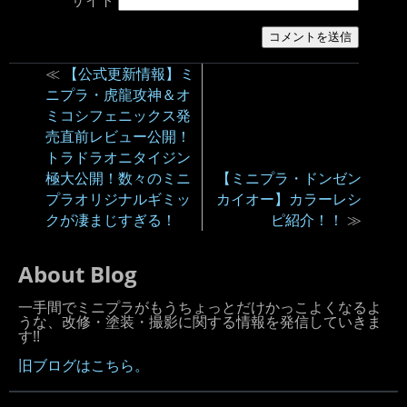
サイト
≪
【公式更新情報】ミ
ニプラ・虎龍攻神＆オ
ミコシフェニックス発
売直前レビュー公開！
トラドラオニタイジン
極大公開！数々のミニ
【ミニプラ・ドンゼン
プラオリジナルギミッ
カイオー】カラーレシ
クが凄まじすぎる！
ピ紹介！！
≫
About Blog
一手間でミニプラがもうちょっとだけかっこよくなるよ
うな、改修・塗装・撮影に関する情報を発信していきま
す!!
旧ブログはこちら。