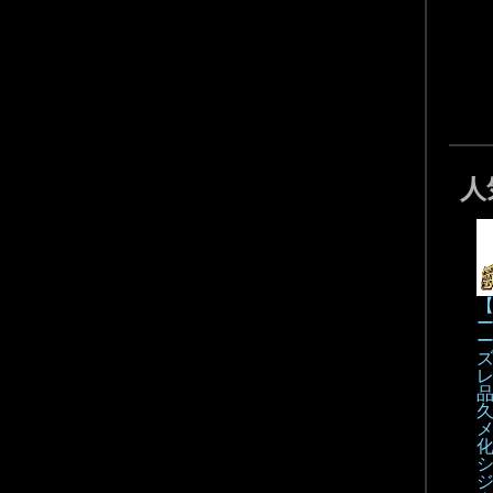
人
【
化