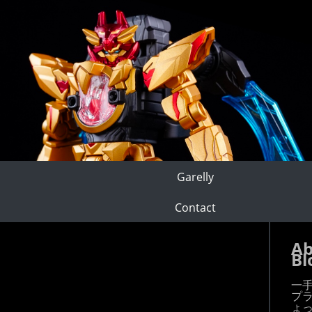
Garelly
Contact
Ab
Bl
一
プ
ょ