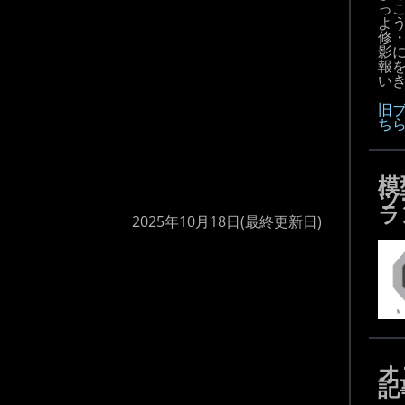
っ
よ
修
影
報
いき
旧
ち
模
ツ
ラ
2025年10月18日
(最終更新日)
オ
記