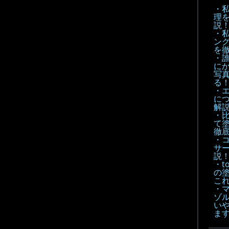
・
理
説
・
ン
を
・
に
写
る
・
に
解
・
て
徹底
・
サ
説
・t
の
こ
・
ゾル
い
ま