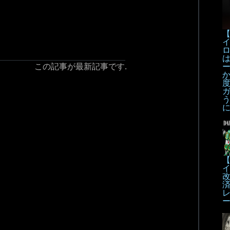
【
この記事が最新記事です.
【