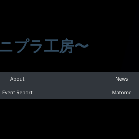
ニプラ工房〜
About
News
Event Report
Matome