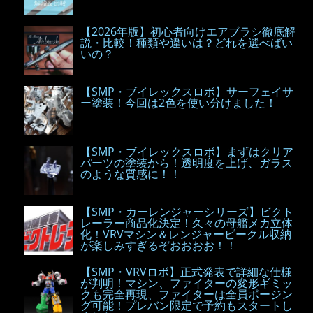
【2026年版】初心者向けエアブラシ徹底解
説・比較！種類や違いは？どれを選べばい
いの？
【SMP・ブイレックスロボ】サーフェイサ
ー塗装！今回は2色を使い分けました！
【SMP・ブイレックスロボ】まずはクリア
パーツの塗装から！透明度を上げ、ガラス
のような質感に！！
【SMP・カーレンジャーシリーズ】ビクト
レーラー商品化決定！久々の母艦メカ立体
化！VRVマシン＆レンジャービークル収納
が楽しみすぎるぞおおおお！！
【SMP・VRVロボ】正式発表で詳細な仕様
が判明！マシン、ファイターの変形ギミッ
クも完全再現、ファイターは全員ポージン
グ可能！プレバン限定で予約もスタートし