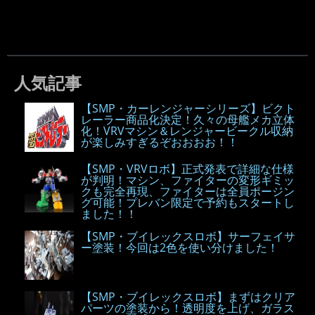
人気記事
【SMP・カーレンジャーシリーズ】ビクト
レーラー商品化決定！久々の母艦メカ立体
化！VRVマシン＆レンジャービークル収納
が楽しみすぎるぞおおおお！！
【SMP・VRVロボ】正式発表で詳細な仕様
が判明！マシン、ファイターの変形ギミッ
クも完全再現、ファイターは全員ポージン
グ可能！プレバン限定で予約もスタートし
ました！！
【SMP・ブイレックスロボ】サーフェイサ
ー塗装！今回は2色を使い分けました！
【SMP・ブイレックスロボ】まずはクリア
パーツの塗装から！透明度を上げ、ガラス