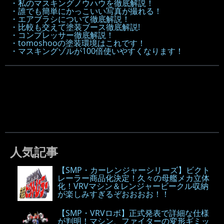
・私のマスキングノウハウを徹底解説！
・誰でも簡単にかっこいい写真が撮れる！
・エアブラシについて徹底解説！
・比較も交えて塗装ブース徹底解説!
・コンプレッサー徹底解説！
・tomoshooの塗装環境はこれです！
・マスキングゾルが100倍使いやすくなります！
人気記事
【SMP・カーレンジャーシリーズ】ビクト
レーラー商品化決定！久々の母艦メカ立体
化！VRVマシン＆レンジャービークル収納
が楽しみすぎるぞおおおお！！
【SMP・VRVロボ】正式発表で詳細な仕様
が判明！マシン、ファイターの変形ギミッ