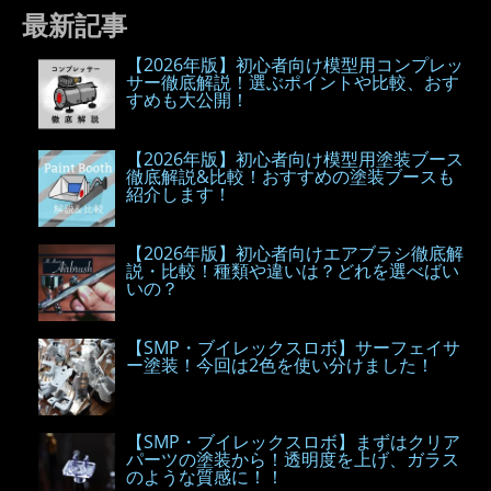
最新記事
【2026年版】初心者向け模型用コンプレッ
サー徹底解説！選ぶポイントや比較、おす
すめも大公開！
【2026年版】初心者向け模型用塗装ブース
徹底解説&比較！おすすめの塗装ブースも
紹介します！
【2026年版】初心者向けエアブラシ徹底解
説・比較！種類や違いは？どれを選べばい
いの？
【SMP・ブイレックスロボ】サーフェイサ
ー塗装！今回は2色を使い分けました！
【SMP・ブイレックスロボ】まずはクリア
パーツの塗装から！透明度を上げ、ガラス
のような質感に！！