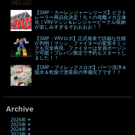
【SMP・カーレンジャーシリーズ】ビクト
レーラー商品化決定！久々の母艦メカ立体
化！VRVマシン＆レンジャービークル収納
が楽しみすぎるぞおおおお！！
【SMP・VRVロボ】正式発表で詳細な仕様
が判明！マシン、ファイターの変形ギミッ
クも完全再現、ファイターは全員ポージン
グ可能！プレバン限定で予約もスタートし
ました！！
【SMP・ブイレックスロボ】パーツ洗浄＆
脱水＆乾燥で塗装前の準備完了です！！
Archive
2026年
2025年
2024年
2023年