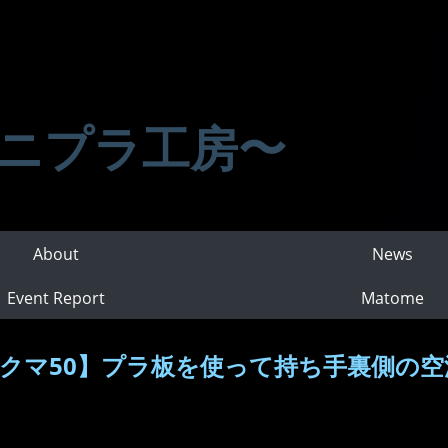
ニプラ工房〜
About
News
Event Report
Matome
クマ50】プラ板を使って持ち手裏側の空