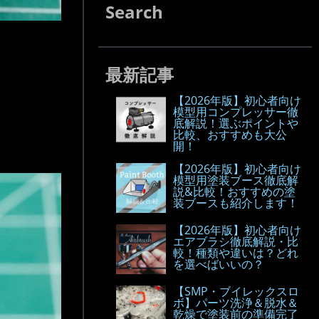
Search
最新記事
【2026年版】初心者向け
模型用コンプレッサー徹
底解説！選ぶポイントや
比較、おすすめも大公
開！
【2026年版】初心者向け
模型用塗装ブース徹底解
説&比較！おすすめの塗
装ブースも紹介します！
【2026年版】初心者向け
エアブラシ徹底解説・比
較！種類や違いは？どれ
を選べばいいの？
【SMP・ブイレックスロ
ボ】パーツ洗浄＆脱水＆
乾燥で塗装前の準備完了