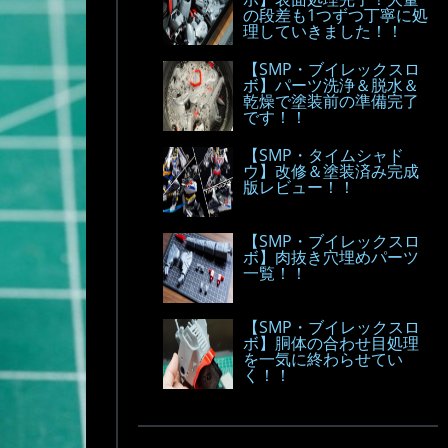
の段差も1つずつ丁寧に処
理していきました！！
【SMP・ブイレックスロ
ボ】パーツ洗浄＆脱水＆
乾燥で塗装前の準備完了
です！！
【SMP・タイムシャド
ウ】改修＆塗装済み完成
版レビュー！！
【SMP・ブイレックスロ
ボ】肉抜き穴埋めパーツ
一覧！！
【SMP・ブイレックスロ
ボ】胴体の合わせ目処理
を一気に終わらせてい
く！！