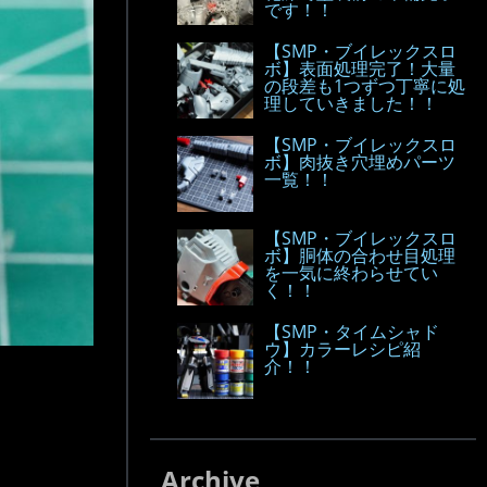
です！！
【SMP・ブイレックスロ
ボ】表面処理完了！大量
の段差も1つずつ丁寧に処
理していきました！！
【SMP・ブイレックスロ
ボ】肉抜き穴埋めパーツ
一覧！！
【SMP・ブイレックスロ
ボ】胴体の合わせ目処理
を一気に終わらせてい
く！！
【SMP・タイムシャド
ウ】カラーレシピ紹
介！！
Archive