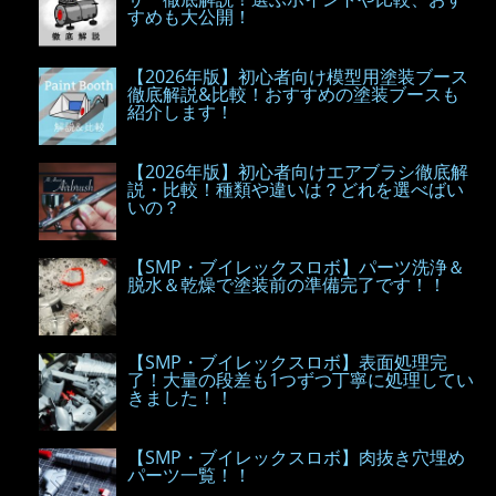
すめも大公開！
【2026年版】初心者向け模型用塗装ブース
徹底解説&比較！おすすめの塗装ブースも
紹介します！
【2026年版】初心者向けエアブラシ徹底解
説・比較！種類や違いは？どれを選べばい
いの？
【SMP・ブイレックスロボ】パーツ洗浄＆
脱水＆乾燥で塗装前の準備完了です！！
【SMP・ブイレックスロボ】表面処理完
了！大量の段差も1つずつ丁寧に処理してい
きました！！
【SMP・ブイレックスロボ】肉抜き穴埋め
パーツ一覧！！