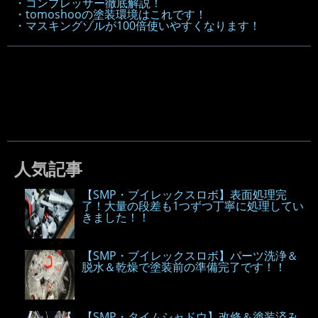
・コンプレッサー徹底解説！
・tomoshooの塗装環境はこれです！
・マスキングゾルが100倍使いやすくなります！
人気記事
【SMP・ブイレックスロボ】表面処理完
了！大量の段差も1つずつ丁寧に処理してい
きました！！
【SMP・ブイレックスロボ】パーツ洗浄＆
脱水＆乾燥で塗装前の準備完了です！！
【SMP・タイムシャドウ】改修＆塗装済み