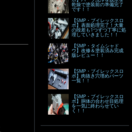
乾燥で塗装前の準備完了
です！！
【SMP・ブイレックスロ
ボ】表面処理完了！大量
の段差も1つずつ丁寧に処
理していきました！！
【SMP・タイムシャド
ウ】改修＆塗装済み完成
版レビュー！！
【SMP・ブイレックスロ
ボ】肉抜き穴埋めパーツ
一覧！！
【SMP・ブイレックスロ
ボ】胴体の合わせ目処理
を一気に終わらせてい
く！！
.