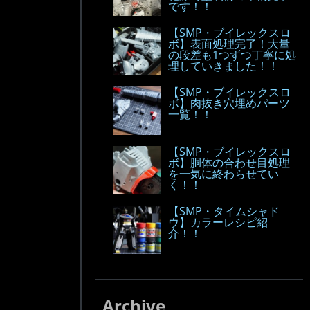
です！！
【SMP・ブイレックスロ
ボ】表面処理完了！大量
の段差も1つずつ丁寧に処
理していきました！！
【SMP・ブイレックスロ
ボ】肉抜き穴埋めパーツ
一覧！！
【SMP・ブイレックスロ
ボ】胴体の合わせ目処理
を一気に終わらせてい
く！！
【SMP・タイムシャド
ウ】カラーレシピ紹
介！！
Archive