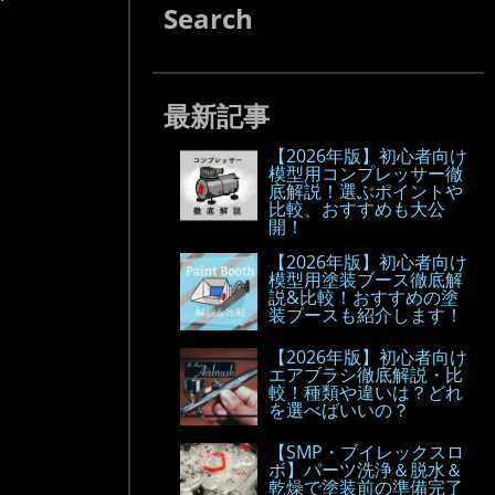
Search
最新記事
【2026年版】初心者向け
模型用コンプレッサー徹
底解説！選ぶポイントや
比較、おすすめも大公
開！
【2026年版】初心者向け
模型用塗装ブース徹底解
説&比較！おすすめの塗
装ブースも紹介します！
【2026年版】初心者向け
エアブラシ徹底解説・比
較！種類や違いは？どれ
を選べばいいの？
【SMP・ブイレックスロ
ボ】パーツ洗浄＆脱水＆
乾燥で塗装前の準備完了