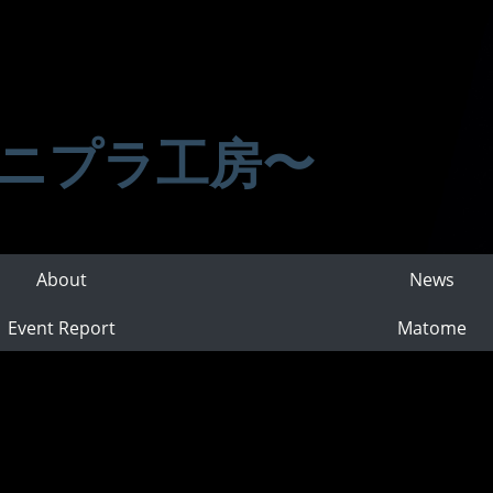
ニプラ工房〜
About
News
Event Report
Matome