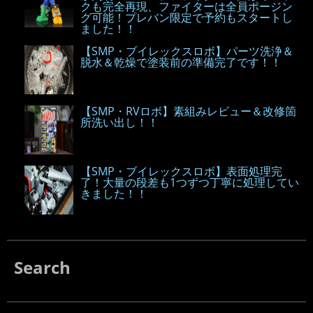
クも完全再現、ファイターは全員ポージン
グ可能！プレバン限定で予約もスタートし
ました！！
【SMP・ブイレックスロボ】パーツ洗浄＆
脱水＆乾燥で塗装前の準備完了です！！
【SMP・RVロボ】素組みレビュー＆改修箇
所洗い出し！！
【SMP・ブイレックスロボ】表面処理完
了！大量の段差も1つずつ丁寧に処理してい
きました！！
Search