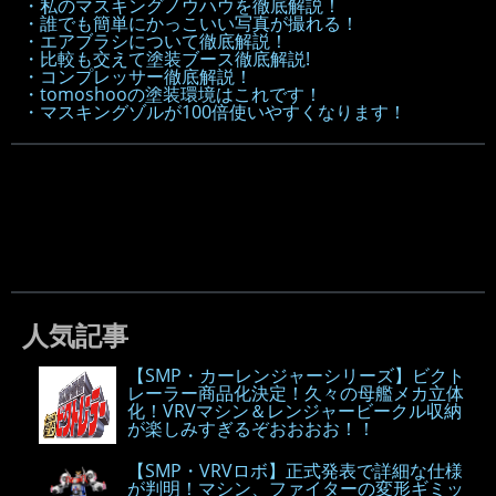
・私のマスキングノウハウを徹底解説！
・誰でも簡単にかっこいい写真が撮れる！
・エアブラシについて徹底解説！
・比較も交えて塗装ブース徹底解説!
・コンプレッサー徹底解説！
・tomoshooの塗装環境はこれです！
・マスキングゾルが100倍使いやすくなります！
人気記事
【SMP・カーレンジャーシリーズ】ビクト
レーラー商品化決定！久々の母艦メカ立体
化！VRVマシン＆レンジャービークル収納
が楽しみすぎるぞおおおお！！
【SMP・VRVロボ】正式発表で詳細な仕様
が判明！マシン、ファイターの変形ギミッ