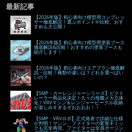
最新記事
【2026年版】初心者向け模型用コンプレッ
サー徹底解説！選ぶポイントや比較、おす
すめも大公開！
【2026年版】初心者向け模型用塗装ブース
徹底解説&比較！おすすめの塗装ブースも
紹介します！
【2026年版】初心者向けエアブラシ徹底解
説・比較！種類や違いは？どれを選べばい
いの？
【SMP・カーレンジャーシリーズ】ビクト
レーラー商品化決定！久々の母艦メカ立体
化！VRVマシン＆レンジャービークル収納
が楽しみすぎるぞおおおお！！
【SMP・VRVロボ】正式発表で詳細な仕様
が判明！マシン、ファイターの変形ギミッ
クも完全再現、ファイターは全員ポージン