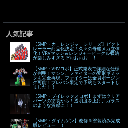
人気記事
【SMP・カーレンジャーシリーズ】ビクト
レーラー商品化決定！久々の母艦メカ立体
化！VRVマシン＆レンジャービークル収納
が楽しみすぎるぞおおおお！！
【SMP・VRVロボ】正式発表で詳細な仕様
が判明！マシン、ファイターの変形ギミッ
クも完全再現、ファイターは全員ポージン
グ可能！プレバン限定で予約もスタートし
ました！！
【SMP・ブイレックスロボ】まずはクリア
パーツの塗装から！透明度を上げ、ガラス
のような質感に！！
【SMP・ダイムゲン】改修＆塗装済み完成
版レビュー！！