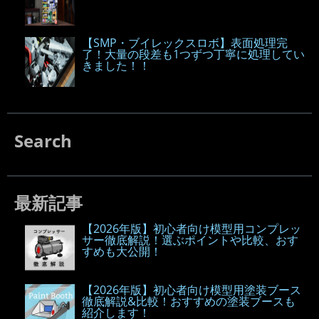
【SMP・ブイレックスロボ】表面処理完
了！大量の段差も1つずつ丁寧に処理してい
きました！！
Search
最新記事
【2026年版】初心者向け模型用コンプレッ
サー徹底解説！選ぶポイントや比較、おす
すめも大公開！
【2026年版】初心者向け模型用塗装ブース
徹底解説&比較！おすすめの塗装ブースも
紹介します！