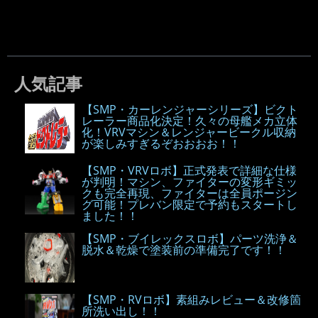
人気記事
【SMP・カーレンジャーシリーズ】ビクト
レーラー商品化決定！久々の母艦メカ立体
化！VRVマシン＆レンジャービークル収納
が楽しみすぎるぞおおおお！！
【SMP・VRVロボ】正式発表で詳細な仕様
が判明！マシン、ファイターの変形ギミッ
クも完全再現、ファイターは全員ポージン
グ可能！プレバン限定で予約もスタートし
ました！！
【SMP・ブイレックスロボ】パーツ洗浄＆
脱水＆乾燥で塗装前の準備完了です！！
【SMP・RVロボ】素組みレビュー＆改修箇
所洗い出し！！