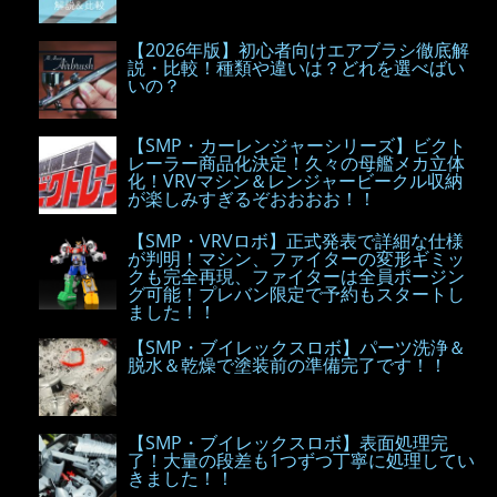
【2026年版】初心者向けエアブラシ徹底解
説・比較！種類や違いは？どれを選べばい
いの？
【SMP・カーレンジャーシリーズ】ビクト
レーラー商品化決定！久々の母艦メカ立体
化！VRVマシン＆レンジャービークル収納
が楽しみすぎるぞおおおお！！
【SMP・VRVロボ】正式発表で詳細な仕様
が判明！マシン、ファイターの変形ギミッ
クも完全再現、ファイターは全員ポージン
グ可能！プレバン限定で予約もスタートし
ました！！
【SMP・ブイレックスロボ】パーツ洗浄＆
脱水＆乾燥で塗装前の準備完了です！！
【SMP・ブイレックスロボ】表面処理完
了！大量の段差も1つずつ丁寧に処理してい
きました！！