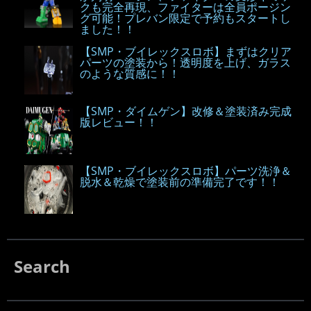
クも完全再現、ファイターは全員ポージン
グ可能！プレバン限定で予約もスタートし
ました！！
【SMP・ブイレックスロボ】まずはクリア
パーツの塗装から！透明度を上げ、ガラス
のような質感に！！
【SMP・ダイムゲン】改修＆塗装済み完成
版レビュー！！
【SMP・ブイレックスロボ】パーツ洗浄＆
脱水＆乾燥で塗装前の準備完了です！！
Search