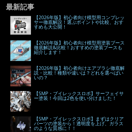
最新記事
【2026年版】初心者向け模型用コンプレッ
サー徹底解説！選ぶポイントや比較、おす
すめも大公開！
【2026年版】初心者向け模型用塗装ブース
徹底解説&比較！おすすめの塗装ブースも
紹介します！
【2026年版】初心者向けエアブラシ徹底解
説・比較！種類や違いは？どれを選べばい
いの？
【SMP・ブイレックスロボ】サーフェイサ
ー塗装！今回は2色を使い分けました！
【SMP・ブイレックスロボ】まずはクリア
パーツの塗装から！透明度を上げ、ガラス
のような質感に！！