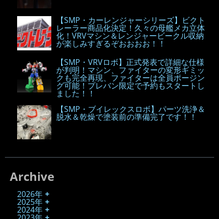
【SMP・カーレンジャーシリーズ】ビクト
レーラー商品化決定！久々の母艦メカ立体
化！VRVマシン＆レンジャービークル収納
が楽しみすぎるぞおおおお！！
【SMP・VRVロボ】正式発表で詳細な仕様
が判明！マシン、ファイターの変形ギミッ
クも完全再現、ファイターは全員ポージン
グ可能！プレバン限定で予約もスタートし
ました！！
【SMP・ブイレックスロボ】パーツ洗浄＆
脱水＆乾燥で塗装前の準備完了です！！
Archive
2026年
2025年
2024年
2023年