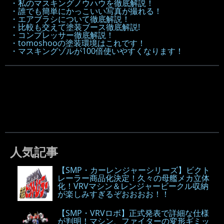
・私のマスキングノウハウを徹底解説！
・誰でも簡単にかっこいい写真が撮れる！
・エアブラシについて徹底解説！
・比較も交えて塗装ブース徹底解説!
・コンプレッサー徹底解説！
・tomoshooの塗装環境はこれです！
・マスキングゾルが100倍使いやすくなります！
人気記事
【SMP・カーレンジャーシリーズ】ビクト
レーラー商品化決定！久々の母艦メカ立体
化！VRVマシン＆レンジャービークル収納
が楽しみすぎるぞおおおお！！
【SMP・VRVロボ】正式発表で詳細な仕様
が判明！マシン、ファイターの変形ギミッ